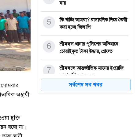
যায়
5
কি খাচ্ছি আমরা? রাসায়নিক দিয়ে তৈরী
করা হচ্ছে জিলাপি
6
শ্রীমঙ্গল থানার পুলিশের অভিযানে
চোরাইকৃত টাকা উদ্ধার, গ্রেফত
7
শ্রীমঙ্গলে আন্তর্জাতিক মানের ইংরেজি
ভাষা প্রশিক্ষণ কেন্দ্র ‘
সর্বশেষ সব খবর
ন। সোমবার
8
শ্রীমঙ্গলে সরকারি প্রাথমিক বিদ্যালয়
তাধিক অস্থায়ী
প্রধান শিক্ষক সমিতির উপজ
9
প্রেস অ্যাক্রিডিটেশন নীতিমালা
য়া চুক্তি
পুনর্মূল্যায়নে ১৭ সদস্যের কমিট
য়ন হচ্ছে না।
তারা স্থায়ী