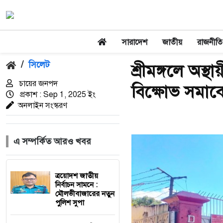
সারাদেশ
জাতীয়
রাজনীতি
/
সিলেট
শ্রীমঙ্গলে অস্
চায়ের জনপদ
বিক্ষোভ সমাব
প্রকাশ : Sep 1, 2025 ইং
অনলাইন সংস্করণ
এ সম্পর্কিত আরও খবর
ত্রয়োদশ জাতীয়
নির্বাচন সামনে :
মৌলভীবাজারের নতুন
পুলিশ সুপা