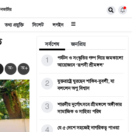
নভার্টার
তথ্য প্রযুক্তি
সিলেট
লগইন
ে
সর্বশেষ
জনপ্রিয়
1
পর্যটন ও সংস্কৃতির গল্প নিয়ে জমকালো
আয়োজনে ‘রূপসী শ্রীমঙ্গল’
অ-
অ+
2
যুক্তরাষ্ট্রে ঘুরছেন শাকিব-বুবলী, যা
বললেন অপু বিশ্বাস
3
শারদীয় দুর্গোৎসবে শ্রীমঙ্গলে অঙ্গীকার
সামাজিক ও সাহিত্য পরিষ
4
যে ৫ দেশে সহজেই নাগরিকত্ব পাওয়া