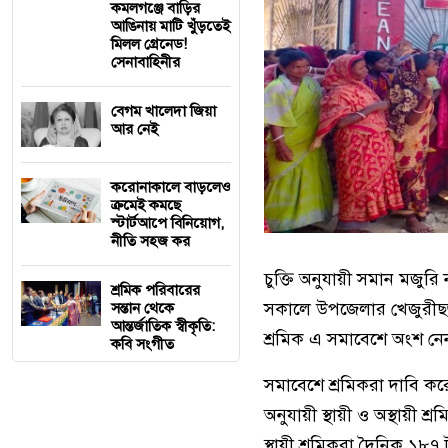
কমলগঞ্জে বাড়ির
আঙিনায় মাটি খুঁড়তেই
মিলল গ্রেনেড!
সেনাবাহিনীর
বেগম খালেদা জিয়া
আর নেই
করোনাকালে বাড়লেও
ক্রমেই কমছে
স্টার্টআপে বিনিয়োগ,
নীতি সহজ কর
চুক্তি অনুযায়ী সমান মজুরি
শ্রমিক পরিবারের
সকালে উপজেলার খেজুরীছড়া
সন্তান থেকে
আন্তর্জাতিক স্বীকৃতি:
শ্রমিক এ সমাবেশে অংশ নে
কবি সংগীত
সমাবেশে শ্রমিকরা দাবি কর
অনুযায়ী স্থায়ী ও অস্থায়ী 
স্থায়ী শ্রমিকরা দৈনিক ১৮৭ 