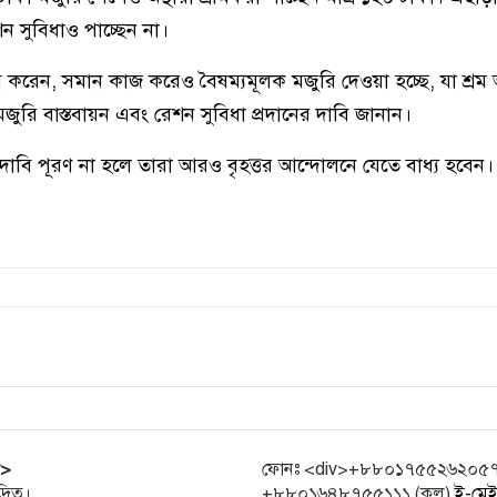
 সুবিধাও পাচ্ছেন না।
গ করেন, সমান কাজ করেও বৈষম্যমূলক মজুরি দেওয়া হচ্ছে, যা শ্রম 
 মজুরি বাস্তবায়ন এবং রেশন সুবিধা প্রদানের দাবি জানান।
 দাবি পূরণ না হলে তারা আরও বৃহত্তর আন্দোলনে যেতে বাধ্য হবেন।
r>
ফোনঃ <div>+৮৮০১৭৫৫২৬২০৫৭ (হো
্রিত।
+৮৮০১৬৪৮৭৫৫১১১ (কল)
ই-মে