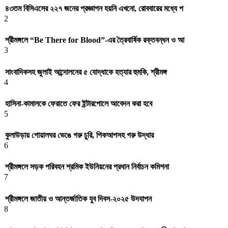
৪৩তম বিসিএসের ২২৭ জনের প্রজ্ঞাপন হয়নি এখনো, রোববারের মধ্যে প
2
শ্রীমঙ্গলে “Be There for Blood”-এর ত্রৈবার্ষিক রক্তবন্ধন ও আ
3
সাংবাদিকসহ জুলাই আন্দোলনের ৫ যোদ্ধাকে হত্যার হুমকি, শ্রীমঙ্গ
4
হাসিনা-কামালকে ফেরাতে ফের ইন্টারপোলে আবেদন করা হবে
5
কুলাউড়ায় গোয়ালঘর ভেঙে গরু চুরি, পিকআপসহ গরু উদ্ধার
6
শ্রীমঙ্গলে সড়ক পরিবহন শ্রমিক ইউনিয়নের প্রধান নির্বাচন কমিশনা
7
শ্রীমঙ্গলে জাতীয় ও আন্তর্জাতিক যুব দিবস-২০২৫ উদযাপন
8