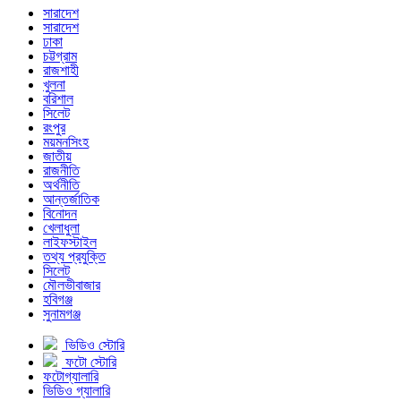
সারাদেশ
সারাদেশ
ঢাকা
চট্টগ্রাম
রাজশাহী
খুলনা
বরিশাল
সিলেট
রংপুর
ময়মনসিংহ
জাতীয়
রাজনীতি
অর্থনীতি
আন্তর্জাতিক
বিনোদন
খেলাধুলা
লাইফস্টাইল
তথ্য প্রযুক্তি
সিলেট
মৌলভীবাজার
হবিগঞ্জ
সুনামগঞ্জ
ভিডিও স্টোরি
ফটো স্টোরি
ফটোগ্যালারি
ভিডিও গ্যালারি