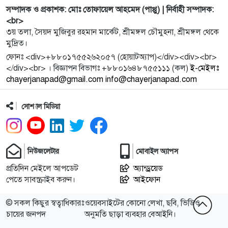
10
শ্রীমঙ্গল সরকারি কলেজে ভর্তি সহায়তায় ‘হেল্প ডেক্স’ চালু
সম্পাদক ও প্রকাশক: মোঃ তোফায়েল আহমেদ (পাপ্পু) | নির্বাহী সম্পাদক:
<br>
৩য় তলা, সৈয়দ মুজিবুর রহমান মার্কেট, শ্রীমঙ্গল চৌমুহনা, শ্রীমঙ্গল থেকে
11
শ্রীমঙ্গলে প্রেসবিটারির ৫৫তম বার্ষিক ধর্মীয় সভা
মুদ্রিত।
ফোনঃ <div>+৮৮০১৭৫৫২৬২০৫৭ (হোয়াটঅ্যাপ)</div><div><br>
</div><br> । বিজ্ঞাপন বিভাগঃ +৮৮০১৬৪৮৭৫৫১১১ (কল)
ই-মেইলঃ
12
আলোচিত কিশোর জুনায়েদ হত্যাকাণ্ডে অবশেষে পুলিশের
chayerjanapad@gmail.com info@chayerjanapad.com
জালে দুই আসা
সোশ্যাল মিডিয়া
13
ডলুছড়া গ্রামে কৃতী শিক্ষার্থী সংবর্ধনা ও শিক্ষা সামগ্রী বিতর
নিউজলেটার
মোবাইল অ্যাপস
14
শেখ হাসিনার সঙ্গে আ.লীগেরও বিচার করা উচিত : মির্জা
ফখরুল
প্রতিদিন মেইলে আপডেট
অ্যান্ড্রয়েড
পেতে সাবস্ক্রাইব করুন।
আইফোন
15
ইতিহাসের মোড় ঘোরানো অভ্যুত্থান
© সকল কিছুর স্বত্বাধিকারঃ
ওয়েবসাইটের কোনো লেখা, ছবি, ভিডিও
চায়ের জনপদ
অনুমতি ছাড়া ব্যবহার বেআইনি।