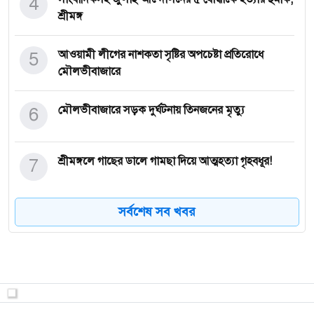
4
শ্রীমঙ্গ
5
আওয়ামী লীগের নাশকতা সৃষ্টির অপচেষ্টা প্রতিরোধে
মৌলভীবাজারে
6
মৌলভীবাজারে সড়ক দুর্ঘটনায় তিনজনের মৃত্যু
7
শ্রীমঙ্গলে গাছের ডালে গামছা দিয়ে আত্মহত্যা গৃহবধূর!
সর্বশেষ সব খবর
8
শ্রীমঙ্গলে অবৈধ বালু কারবারিসহ আটক ৩
9
বুবলীকে ‘পিনিক’–এ যেমন দেখা যাবে