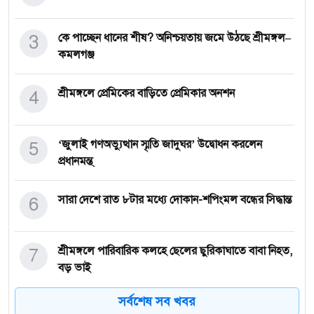
3
কে পাচ্ছেন ধানের শীষ? অনিশ্চয়তায় জমে উঠছে শ্রীমঙ্গল–
কমলগঞ্জ
4
শ্রীমঙ্গলে প্রেমিকের বাড়িতে প্রেমিকার অনশন
5
‘জুলাই গণঅভ্যুত্থান স্মৃতি জাদুঘর’ উদ্বোধন করলেন
প্রধানমন্ত্
6
সারা দেশে রাত ৮টার মধ্যে দোকান-শপিংমল বন্ধের সিদ্ধান্ত
7
শ্রীমঙ্গলে পারিবারিক কলহে ছেলের ছুরিকাঘাতে বাবা নিহত,
বড় ভাই
সর্বশেষ সব খবর
8
এসএসসি পরীক্ষা শুরু মঙ্গলবার, পরীক্ষার্থীদের মানতে হবে