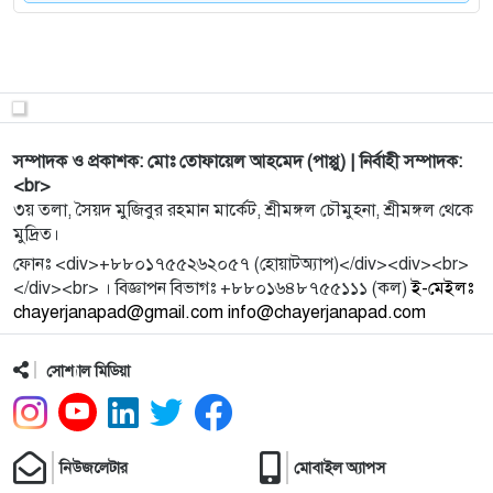
যে ১৪
9
বসন্ত ও ভালোবাসায় রঙিন তারকারা
10
গ্র্যান্ড সুলতানে একযুগ: পর্যটন, সাংবাদিকতা ও সংস্কৃতির
সম্পাদক ও প্রকাশক: মোঃ তোফায়েল আহমেদ (পাপ্পু) | নির্বাহী সম্পাদক:
সেতু
<br>
৩য় তলা, সৈয়দ মুজিবুর রহমান মার্কেট, শ্রীমঙ্গল চৌমুহনা, শ্রীমঙ্গল থেকে
মুদ্রিত।
11
জ্যাকসের অলরাউন্ড ঝড়ে শ্রীলঙ্কা গুঁড়িয়ে ইংল্যান্ডের জয়
ফোনঃ <div>+৮৮০১৭৫৫২৬২০৫৭ (হোয়াটঅ্যাপ)</div><div><br>
</div><br> । বিজ্ঞাপন বিভাগঃ +৮৮০১৬৪৮৭৫৫১১১ (কল)
ই-মেইলঃ
chayerjanapad@gmail.com info@chayerjanapad.com
12
শেষ ভালোতে সিরিজ জয় : বাংলাদেশ-শ্রীলঙ্কার টি-২০
সোশ্যাল মিডিয়া
13
মাদকের আস্তানা, শ্রীমঙ্গলে হবে না
নিউজলেটার
মোবাইল অ্যাপস
14
ফ্রান্স প্রবাসীর চাঁদাবাজির মামলায় শ্রীমঙ্গলের বিএনপি নেতা