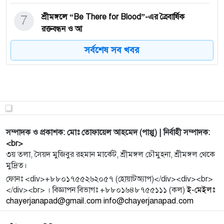
7
শ্রীমঙ্গলে “Be There for Blood”-এর ত্রৈবার্ষিক
রক্তবন্ধন ও আ
সর্বশেষ সব খবর
8
স্বল্প বেতনে মানবেতর জীবন: শ্রীমঙ্গলে গ্রাম পুলিশের
সম্মেলনে
9
আমাদের জীবিত কিংবদন্তি দিলারা জামান...
সম্পাদক ও প্রকাশক: মোঃ তোফায়েল আহমেদ (পাপ্পু) | নির্বাহী সম্পাদক:
10
শ্রীমঙ্গল রেলওয়ে স্টেশনে ‘পাঠক কর্নার’ উদ্বোধন
<br>
৩য় তলা, সৈয়দ মুজিবুর রহমান মার্কেট, শ্রীমঙ্গল চৌমুহনা, শ্রীমঙ্গল থেকে
মুদ্রিত।
11
চোরাই মোটরসাইকেল ও নগদ টাকাসহ চোর চক্রের
ফোনঃ <div>+৮৮০১৭৫৫২৬২০৫৭ (হোয়াটঅ্যাপ)</div><div><br>
মূলহোতা আটক
</div><br> । বিজ্ঞাপন বিভাগঃ +৮৮০১৬৪৮৭৫৫১১১ (কল)
ই-মেইলঃ
chayerjanapad@gmail.com info@chayerjanapad.com
12
পুতিন-কিমের সঙ্গে চুক্তি চান ট্রাম্প