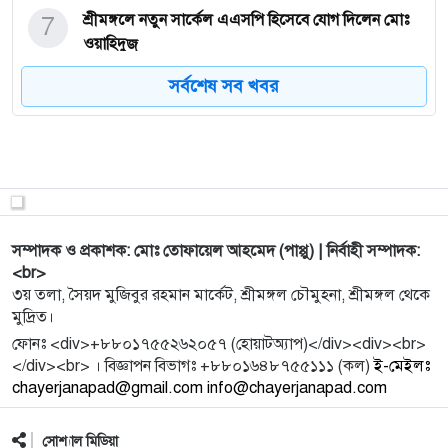
7
শ্রীমঙ্গলে নতুন সার্কেল এএসপি হিসেবে যোগ দিলেন মোঃ
ওয়াহিদুজ্
সর্বশেষ সব খবর
8
সাঁতার প্রতিযোগিতার সেরা নাফিসা সিনেমায় নায়িকাও,
নায়কের তালি
9
ঈদে দীর্ঘ ছুটির সুখবর আসছে
সম্পাদক ও প্রকাশক: মোঃ তোফায়েল আহমেদ (পাপ্পু) | নির্বাহী সম্পাদক:
10
বিদ্রোহী কবির পাশে শায়িত হলেন বিপ্লবী হাদি
<br>
৩য় তলা, সৈয়দ মুজিবুর রহমান মার্কেট, শ্রীমঙ্গল চৌমুহনা, শ্রীমঙ্গল থেকে
মুদ্রিত।
11
জিয়া প‌রিবার নিজ চো‌খে দেখাটুকু জীব‌নেরই সঞ্চয়
ফোনঃ <div>+৮৮০১৭৫৫২৬২০৫৭ (হোয়াটঅ্যাপ)</div><div><br>
</div><br> । বিজ্ঞাপন বিভাগঃ +৮৮০১৬৪৮৭৫৫১১১ (কল)
ই-মেইলঃ
chayerjanapad@gmail.com info@chayerjanapad.com
12
জমি নিয়ে রক্তাক্ত সংঘর্ষ, দু’পক্ষের পাল্টাপাল্টি অভিযোগ
সোশ্যাল মিডিয়া