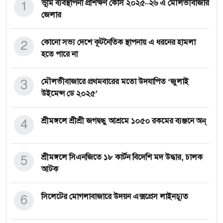
1
ভূমি ব্যবস্থাপনা প্রশিক্ষণ কোর্স ২০২৫–২৬ এ মৌলভীবাজার
জেলার
2
কোনো সভ্য দেশে কূটনৈতিক স্থাপনায় এ ধরনের হামলা
হতে পারে না
3
মৌলভীবাজারে প্রথমবারের মতো উদযাপিত ‘জুলাই
উইমেন্স ডে ২০২৫’
4
শ্রীমঙ্গলে শ্রীশ্রী জগদ্বন্ধু আশ্রমে ১০৫০ রকমের ব্যঞ্জনে অন্
5
শ্রীমঙ্গলে সিএনজিতে ১৮ কার্টন বিদেশি মদ উদ্ধার, চালক
আটক
6
সিলেটের মোগলাবাজারে উদয়ন এক্সপ্রেস লাইনচ্যূত