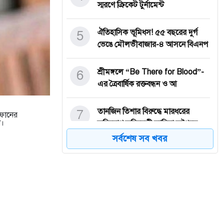
স্মরণে ক্রিকেট টুর্নামেন্ট
5
ঐতিহাসিক ভূমিধস! ৫৫ বছরের দুর্গ
ভেঙে মৌলভীবাজার-৪ আসনে বিএনপ
6
শ্রীমঙ্গলে “Be There for Blood”-
এর ত্রৈবার্ষিক রক্তবন্ধন ও আ
7
তানজিন তিশার বিরুদ্ধে মারধরের
 ফোনের
া।
অভিযোগ অভিনেত্রী সামিয়া অথৈরমু
সর্বশেষ সব খবর
8
শ্রীমঙ্গলে চাঁদাবাজির অভিযোগে
বিএনপি নেতা শেখ জসিম উদ্দিন কা
9
একরামুল কবীর-কে "আমরা করব জয়
ফাউন্ডেশন" এর সংবর্ধনা প্রদান