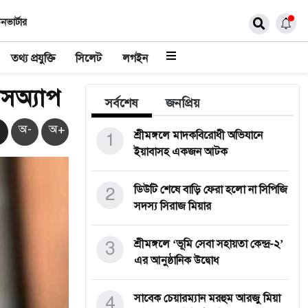
নভার্টার
তথ্য প্রযুক্তি
সিলেট
লগইন
টসঅ্যাপ
সর্বশেষ
জনপ্রিয়
অ-
অ+
1
শ্রীমঙ্গলে মাদকবিরোধী অভিযানে
ইয়াবাসহ একজন আটক
2
ডিউটি শেষে বাড়ি ফেরা হলো না সিপিজি
সদস্য সিরাজ মিয়ার
3
শ্রীমঙ্গলে ‘ভূমি সেবা সহায়তা কেন্দ্র-২’
এর আনুষ্ঠানিক উদ্বোধ
4
সাবেক চেয়ারম্যান মরহুম আরজু মিয়া