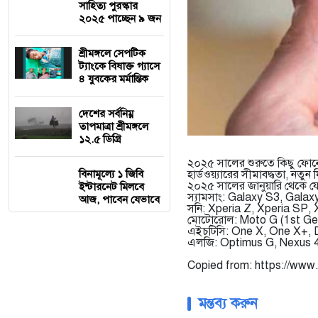
সাহিত্য পুরস্কার
২০২৫ পাচ্ছেন ৯ জন
শ্রীমঙ্গলে সেপটিক
ট্যাংকে বিষাক্ত গ্যাসে
৪ যুবকের মর্মান্তিক
দেশের সর্বনিম্ন
তাপমাত্রা শ্রীমঙ্গলে
১২.৫ ডিগ্রি
২০২৫ সালের শুরুতে কিছু ফোনে
বিনামূল্যে ১ জিবি
হার্ডওয়্যারের সীমাবদ্ধতা, নতুন
২০২৫ সালের জানুয়ারি থেকে যে
ইন্টারনেট মিলবে
স্যামসাং: Galaxy S3, Gala
আজ, পাবেন যেভাবে
সনি: Xperia Z, Xperia SP, 
মোটোরোল: Moto G (1st Ge
এইচটিসি: One X, One X+, 
এলজি: Optimus G, Nexus 4
Copied from: https://www
মন্তব্য করুন