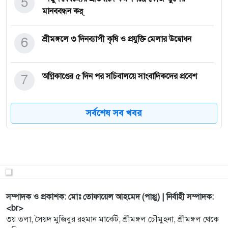
5
মানববন্ধন কর্
6
শ্রীমঙ্গলে ৩ দিনব্যাপী কৃষি ও প্রযুক্তি মেলার উদ্বোধন
7
অগ্নিকাণ্ডের ৫ দিন পর সচিবালয়ে সাংবাদিকদের প্রবেশ
সর্বশেষ সব খবর
8
চ্যানেল আই অনলাইনে সাংবাদিক পলাশ চৌধুরীর শতাধিক
রিপোর্ট: সংস
9
শ্রীমঙ্গলে গাছের ডালে গামছা দিয়ে আত্মহত্যা গৃহবধূর!
10
শ্রীমঙ্গলে ছাত্রদলের বৃক্ষরোপণ কর্মসূচি অনুষ্ঠিত
সম্পাদক ও প্রকাশক: মোঃ তোফায়েল আহমেদ (পাপ্পু) | নির্বাহী সম্পাদক:
<br>
৩য় তলা, সৈয়দ মুজিবুর রহমান মার্কেট, শ্রীমঙ্গল চৌমুহনা, শ্রীমঙ্গল থেকে