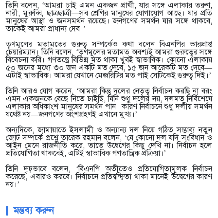
তিনি বলেন, ‘আমরা চাই এমন একজন প্রার্থী, যার সঙ্গে এলাকার তরুণ,
নারী, মুরুব্বি, ছাত্রছাত্রী—সব শ্রেণির মানুষের যোগাযোগ আছে। যার প্রতি
মানুষের আস্থা ও জনসমর্থন রয়েছে। জনগণের সমর্থন যার সঙ্গে থাকবে,
তাকেই আমরা প্রাধান্য দেব।’
তৃণমূলের মতামতের গুরুত্ব সম্পর্কেও কথা বলেন বিএনপির ভারপ্রাপ্ত
চেয়ারম্যান। তিনি বলেন, ‘তৃণমূলের মতামত অবশ্যই আমরা গুরুত্বের সঙ্গে
বিবেচনা করি। গণতন্ত্রে বিভিন্ন মত থাকা খুবই স্বাভাবিক। কোনো এলাকায়
৫০ জনের মধ্যে ৩০ জন একটি মত দেবে, ১৫ জন আরেকটি মত দেবে—
এটাই স্বাভাবিক। আমরা যেখানে মেজরিটির মত পাই সেটিকেই গুরুত্ব দিই।’
তিনি আরও যোগ করেন, ‘আমরা কিন্তু দলের নেতৃত্ব নির্বাচন করছি না বরং
এমন একজনকে বেছে নিতে চাইছি, যিনি শুধু দলের নয়, দলমত নির্বিশেষে
এলাকার অধিকাংশ মানুষের সমর্থন পান। কারণ নির্বাচনে শুধু দলীয় সমর্থন
যথেষ্ট নয়—জনগণের অংশগ্রহণই এখানে মুখ্য।’
অন্যদিকে, জামায়াতে ইসলামী ও অন্যান্য দল নিয়ে গঠিত সম্ভাব্য নতুন
জোট সম্পর্কে প্রশ্নে তারেক রহমান বলেন, ‘যে কোনো দল যদি সংবিধান ও
আইন মেনে রাজনীতি করে, তাতে উদ্বেগের কিছু দেখি না। নির্বাচন হলে
প্রতিযোগিতা থাকবেই, এটিই স্বাভাবিক গণতান্ত্রিক প্রক্রিয়া।’
তিনি দৃঢ়ভাবে বলেন, ‘বিএনপি অতীতেও প্রতিযোগিতামূলক নির্বাচন
করেছে, এবারও করবে। নির্বাচনে প্রতিদ্বন্দ্বিতা থাকা মানেই উদ্বেগের কারণ
নয়।’
মন্তব্য করুন