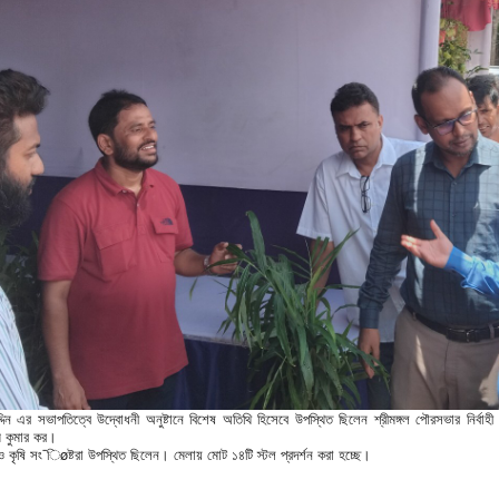
্দিন এর সভাপতিত্বে উদ্বোধনী অনুষ্টানে বিশেষ অতিথি হিসেবে উপস্থিত ছিলেন শ্রীমঙ্গল পৌরসভার নির্বা
ম কুমার কর।
া ও কৃষি সং¯িøষ্টরা উপস্থিত ছিলেন। মেলায় মোট ১৪টি স্টল প্রদর্শন করা হচ্ছে।