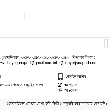
16
বাংলাদেশের আতিথেয়তা খাতে নতুন
ইতিহাস, আন্তর্জাতিক ‘গোল্ডেন
17
শ্রীমঙ্গলের নৃত্যশিল্পী কেয়া সিনহা ও
মডেল জারা ইসলামের বিরুদ
18
‘আমি ভয়ও পাচ্ছি, কারণ
ইসরায়েলিদের বিশ্বাস করি না’
য়াটঅ্যাপ)</div><div><br></div><br> । বিজ্ঞাপন বিভাগঃ
ইলঃ chayerjanapad@gmail.com info@chayerjanapad.com
19
শ্রীমঙ্গলে অনুসন্ধানী সাংবাদিকের
বিরুদ্ধে ‘মিথ্যা মামলা’: উত
র
মোবাইল অ্যাপস
আপডেট পেতে সাবস্ক্রাইব করুন।
অ্যান্ড্রয়েড
20
কুলাউড়ায় গোয়ালঘর ভেঙে গরু চুরি,
আইফোন
পিকআপসহ গরু উদ্ধার
ওয়েবসাইটের কোনো লেখা, ছবি, ভিডিও অনুমতি ছাড়া ব্যবহার বেআইনি।