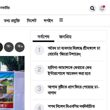
নভার্টার
তথ্য প্রযুক্তি
সিলেট
লগইন
সর্বশেষ
জনপ্রিয়
অ-
অ+
1
অবৈধ চা ব্যবসার বিরুদ্ধে শ্রীমঙ্গলে চা
বোর্ডের ‘জিরো টলারেন্
2
হাসিনা-কামালকে ফেরাতে ফের
ইন্টারপোলে আবেদন করা হবে
3
আগাম বৃষ্টিতে প্রাণ ফিরে পেয়েছে চা–
বাগান
4
শপথ নিলেন বিএনপির নবনির্বাচিত