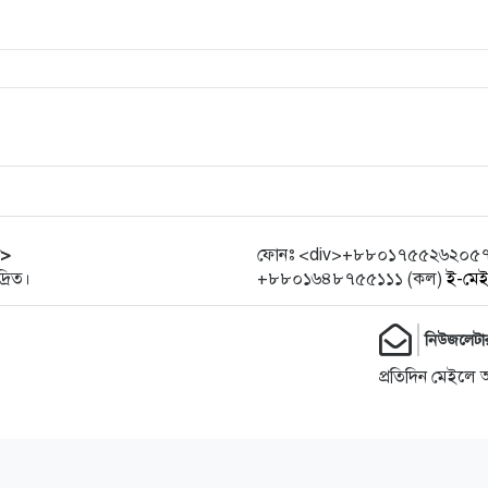
r>
ফোনঃ <div>+৮৮০১৭৫৫২৬২০৫৭ (হো
্রিত।
+৮৮০১৬৪৮৭৫৫১১১ (কল)
ই-মে
নিউজলেটা
প্রতিদিন মেইলে 