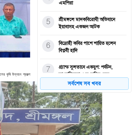
এমপিরা
5
শ্রীমঙ্গলে মাদকবিরোধী অভিযানে
ইয়াবাসহ একজন আটক
6
বিদ্রোহী কবির পাশে শায়িত হলেন
বিপ্লবী হাদি
7
গ্র্যান্ড সুলতানে একযুগ: পর্যটন,
ের কৃষি উন্নয়ন প্রকল্প
সাংবাদিকতা ও সংস্কৃতির সেতু
সর্বশেষ সব খবর
8
খালেদা জিয়ার মৃত্যুতে হাসিনার শোক
9
বিজয়ের পরই পোস্টার অপসারণে মাঠে
এমপি হাজী মুজিব পরিচ্ছন্ন শ্