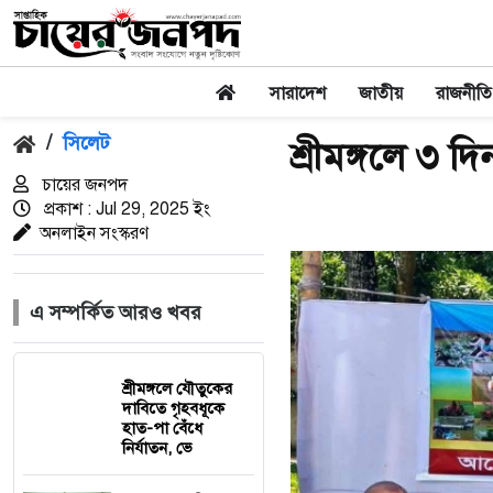
সারাদেশ
জাতীয়
রাজনীতি
/
সিলেট
শ্রীমঙ্গলে ৩ দি
চায়ের জনপদ
প্রকাশ : Jul 29, 2025 ইং
অনলাইন সংস্করণ
এ সম্পর্কিত আরও খবর
শ্রীমঙ্গলে যৌতুকের
দাবিতে গৃহবধূকে
হাত-পা বেঁধে
নির্যাতন, ভে