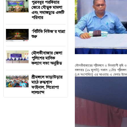
পুত্রবধুর পরকিয়ার
জেরে যৌতুক মামলা
এবং সমাজচ্যুত একটি
পরিবার
‘বিটিভি নিউজ’র যাত্রা
শুরু
মৌলভীবাজার জেলা
পুলিশের মাসিক
কল্যাণ সভা অনুষ্ঠিত
মৌলভীবাজারের শ্রীমঙ্গলে ৩ দিনব্যাপী কৃষি
মঙ্গলবার (২৯ জুলাই) সকাল ১১টায় শ্রীমঙ্
(১ম সংশোধিত) এর আওতায় এ মেলার উদ্বোধন
শ্রীমঙ্গলে ভাড়াউড়ার
মাঠে রুদ্ধশ্বাস
ফাইনাল, শিরোপা
লালচান্দ