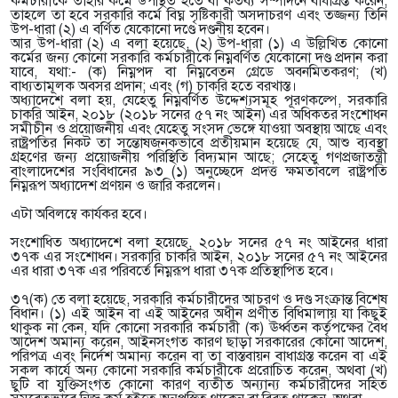
কর্মচারীকে তাহার কর্মে উপস্থিত হতে বা কর্তব্য সম্পাদনে বাধাগ্রস্ত করেন,
তাহলে তা হবে সরকারি কর্মে বিঘ্ন সৃষ্টিকারী অসদাচরণ এবং তজ্জন্য তিনি
উপ-ধারা (২) এ বর্ণিত যেকোনো দণ্ডে দণ্ডনীয় হবেন।
আর উপ-ধারা (২) এ বলা হয়েছে, (২) উপ-ধারা (১) এ উল্লিখিত কোনো
কর্মের জন্য কোনো সরকারি কর্মচারীকে নিম্নবর্ণিত যেকোনো দণ্ড প্রদান করা
যাবে, যথা:- (ক) নিম্নপদ বা নিম্নবেতন গ্রেডে অবনমিতকরণ; (খ)
বাধ্যতামূলক অবসর প্রদান; এবং (গ) চাকরি হতে বরখাস্ত।
অধ্যাদেশে বলা হয়, যেহেতু নিম্নবর্ণিত উদ্দেশ্যসমূহ পূরণকল্পে, সরকারি
চাকরি আইন, ২০১৮ (২০১৮ সনের ৫৭ নং আইন) এর অধিকতর সংশোধন
সমীচীন ও প্রয়োজনীয় এবং যেহেতু সংসদ ভেঙ্গে যাওয়া অবস্থায় আছে এবং
রাষ্ট্রপতির নিকট তা সন্তোষজনকভাবে প্রতীয়মান হয়েছে যে, আশু ব্যবস্থা
গ্রহণের জন্য প্রয়োজনীয় পরিস্থিতি বিদ্যমান আছে; সেহেতু গণপ্রজাতন্ত্রী
বাংলাদেশের সংবিধানের ৯৩ (১) অনুচ্ছেদে প্রদত্ত ক্ষমতাবলে রাষ্ট্রপতি
নিম্নরূপ অধ্যাদেশ প্রণয়ন ও জারি করলেন।
এটা অবিলম্বে কার্যকর হবে।
সংশোধিত অধ্যাদেশে বলা হয়েছে, ২০১৮ সনের ৫৭ নং আইনের ধারা
৩৭ক এর সংশোধন। সরকারি চাকরি আইন, ২০১৮ সনের ৫৭ নং আইনের
এর ধারা ৩৭ক এর পরিবর্তে নিম্নরূপ ধারা ৩৭ক প্রতিস্থাপিত হবে।
৩৭(ক) তে বলা হয়েছে, সরকারি কর্মচারীদের আচরণ ও দণ্ড সংক্রান্ত বিশেষ
বিধান। (১) এই আইন বা এই আইনের অধীন প্রণীত বিধিমালায় যা কিছুই
থাকুক না কেন, যদি কোনো সরকারি কর্মচারী (ক) ঊর্ধ্বতন কর্তৃপক্ষের বৈধ
আদেশ অমান্য করেন, আইনসংগত কারণ ছাড়া সরকারের কোনো আদেশ,
পরিপত্র এবং নির্দেশ অমান্য করেন বা তা বাস্তবায়ন বাধাগ্রস্ত করেন বা এই
সকল কার্যে অন্য কোনো সরকারি কর্মচারীকে প্ররোচিত করেন, অথবা (খ)
ছুটি বা যুক্তিসংগত কোনো কারণ ব্যতীত অন্যান্য কর্মচারীদের সহিত