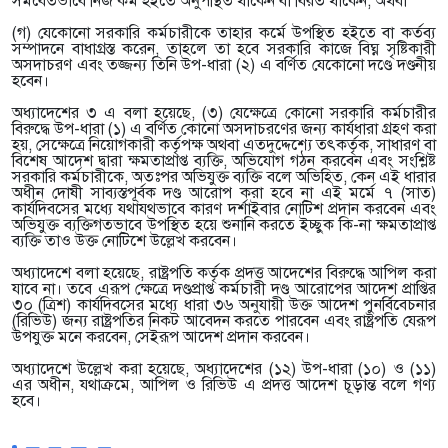
সমবেতভাবে নিজ কর্ম হইতে অনুপস্থিত থাকেন বা বিরত থাকেন, অথবা
(গ) যেকোনো সরকারি কর্মচারীকে তাহার কর্মে উপস্থিত হইতে বা কর্তব্য
সম্পাদনে বাধাগ্রস্ত করেন, তাহলে তা হবে সরকারি কাজে বিঘ্ন সৃষ্টিকারী
অসদাচরণ এবং তজ্জন্য তিনি উপ-ধারা (২) এ বর্ণিত যেকোনো দণ্ডে দণ্ডনীয়
হবেন।
অধ্যাদেশের ৩ এ বলা হয়েছে, (৩) যেক্ষেত্রে কোনো সরকারি কর্মচারীর
বিরুদ্ধে উপ-ধারা (১) এ বর্ণিত কোনো অসদাচরণের জন্য কার্যধারা গ্রহণ করা
হয়, সেক্ষেত্রে নিয়োগকারী কর্তৃপক্ষ অথবা এতদুদ্দেশ্যে তৎকর্তৃক, সাধারণ বা
বিশেষ আদেশ দ্বারা ক্ষমতাপ্রাপ্ত ব্যক্তি, অভিযোগ গঠন করবেন এবং সংশ্লিষ্ট
সরকারি কর্মচারীকে, অতঃপর অভিযুক্ত ব্যক্তি বলে অভিহিত, কেন এই ধারার
অধীন দোষী সাব্যস্তপূর্বক দণ্ড আরোপ করা হবে না এই মর্মে ৭ (সাত)
কার্যদিবসের মধ্যে যথাযথভাবে কারণ দর্শাইবার নোটিশ প্রদান করবেন এবং
অভিযুক্ত ব্যক্তিগতভাবে উপস্থিত হয়ে শুনানি করতে ইচ্ছুক কি-না ক্ষমতাপ্রাপ্ত
ব্যক্তি তাও উক্ত নোটিশে উল্লেখ করবেন।
অধ্যাদেশে বলা হয়েছে, রাষ্ট্রপতি কর্তৃক প্রদত্ত আদেশের বিরুদ্ধে আপিল করা
যাবে না। তবে এরূপ ক্ষেত্রে দণ্ডপ্রাপ্ত কর্মচারী দণ্ড আরোপের আদেশ প্রাপ্তির
৩০ (ত্রিশ) কার্যদিবসের মধ্যে ধারা ৩৬ অনুযায়ী উক্ত আদেশ পুনর্বিবেচনার
(রিভিউ) জন্য রাষ্ট্রপতির নিকট আবেদন করতে পারবেন এবং রাষ্ট্রপতি যেরূপ
উপযুক্ত মনে করবেন, সেইরূপ আদেশ প্রদান করবেন।
অধ্যাদেশে উল্লেখ করা হয়েছে, অধ্যাদেশের (১২) উপ-ধারা (১০) ও (১১)
এর অধীন, যথাক্রমে, আপিল ও রিভিউ এ প্রদত্ত আদেশ চূড়ান্ত বলে গণ্য
হবে।