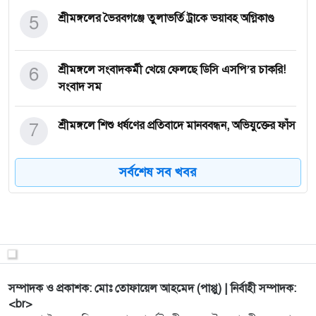
5
শ্রীমঙ্গলের ভৈরবগঞ্জে তুলাভর্তি ট্রাকে ভয়াবহ অগ্নিকাণ্ড
6
শ্রীমঙ্গলে সংবাদকর্মী খেয়ে ফেলছে ডিসি এসপি’র চাকরি!
সংবাদ সম
7
শ্রীমঙ্গলে শিশু ধর্ষণের প্রতিবাদে মানববন্ধন, অভিযুক্তের ফাঁস
সর্বশেষ সব খবর
8
খালেদা জিয়ার মৃত্যুতে প্রধান উপদেষ্টার শোক
9
শ্রীমঙ্গলে “Be There for Blood”-এর ত্রৈবার্ষিক
রক্তবন্ধন ও আ
10
৫ শতাংশ নয়, চাই বাস্তবসম্মত মজুরি'—সংবাদ সম্মেলনে
সম্পাদক ও প্রকাশক: মোঃ তোফায়েল আহমেদ (পাপ্পু) | নির্বাহী সম্পাদক:
চা শ্রমিক
<br>