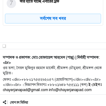
7
কার হাতে যাচ্ছে এবারের ট্রফি
সর্বশেষ সব খবর
8
শ্রীমঙ্গলে বিনামূল্যে চক্ষু সেবা: ২১২ জন রোগীর চিকিৎসা,
৪৫ জ
9
মৌলভীবাজার-৪: উত্তপ্ত রাজনীতির মঞ্চে শ্রীমঙ্গল ও
কমলগঞ্জ
10
শীত নিয়ে আরও দুঃসংবাদ দিল আবহাওয়া অধিদপ্তর
সম্পাদক ও প্রকাশক: মোঃ তোফায়েল আহমেদ (পাপ্পু) | নির্বাহী সম্পাদক:
<br>
৩য় তলা, সৈয়দ মুজিবুর রহমান মার্কেট, শ্রীমঙ্গল চৌমুহনা, শ্রীমঙ্গল থেকে
মুদ্রিত।
11
মৌলভীবাজারে প্রাণীসম্পদ সপ্তাহ ও প্রদর্শনী উদ্বোধন
ফোনঃ <div>+৮৮০১৭৫৫২৬২০৫৭ (হোয়াটঅ্যাপ)</div><div><br>
</div><br> । বিজ্ঞাপন বিভাগঃ +৮৮০১৬৪৮৭৫৫১১১ (কল)
ই-মেইলঃ
chayerjanapad@gmail.com info@chayerjanapad.com
12
রমজান উপলক্ষে আরটিভির হিফজুল কোরআন
প্রতিযোগিতার সিলেকশন রাউন
সোশ্যাল মিডিয়া