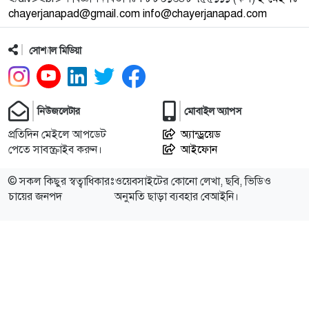
chayerjanapad@gmail.com info@chayerjanapad.com
12
শ্রীমঙ্গলে বেগম খালেদা জিয়ার রুহের মাগফিরাত কামনায়
শীতবস্ত্র
সোশ্যাল মিডিয়া
13
সৈকতে বিশ্বের বৃহত্তম ‘প্লাস্টিক দানব’
নিউজলেটার
মোবাইল অ্যাপস
14
কমলগঞ্জে বর্ণাঢ্য আয়োজনে শুরু হলো মণিপুরী সম্প্রদায়ের
প্রতিদিন মেইলে আপডেট
অ্যান্ড্রয়েড
প্রধান
পেতে সাবস্ক্রাইব করুন।
আইফোন
15
বসন্ত ও ভালোবাসায় রঙিন তারকারা
© সকল কিছুর স্বত্বাধিকারঃ
ওয়েবসাইটের কোনো লেখা, ছবি, ভিডিও
চায়ের জনপদ
অনুমতি ছাড়া ব্যবহার বেআইনি।
16
আন্তর্জাতিক মানবাধিকার সম্মেলনে বিশেষ সম্মাননা পেলেন
ফারুক খ
17
মাইলস্টোন ট্র্যাজেডিতে এখন পর্যন্ত নিহত ১৮