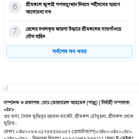
6
শ্রীমঙ্গলে জুলাই গণঅভ্যুত্থান দিবসে শহীদদের স্মরণে
আলোচনা সভ
7
রেলের দখলকৃত জায়গা উদ্ধারে শ্রীমঙ্গলের সাতগাঁওয়ে
যৌথ বাহিন
সর্বশেষ সব খবর
8
শক্তিশালী হচ্ছে বাংলাদেশের পাসপোর্ট, বর্তমান অবস্থান
কত
9
দাঁত ব্রাশ করছেন ঠিকই, কিন্তু ব্রাশই যদি হয় জীবাণুবাহী?
10
শেখ হাসিনার সঙ্গে আ.লীগেরও বিচার করা উচিত : মির্জা
সম্পাদক ও প্রকাশক: মোঃ তোফায়েল আহমেদ (পাপ্পু) | নির্বাহী সম্পাদক:
ফখরুল
<br>
৩য় তলা, সৈয়দ মুজিবুর রহমান মার্কেট, শ্রীমঙ্গল চৌমুহনা, শ্রীমঙ্গল থেকে
মুদ্রিত।
11
খরচ কমাবে বিশ্ব স্বাস্থ্য সংস্থা
ফোনঃ <div>+৮৮০১৭৫৫২৬২০৫৭ (হোয়াটঅ্যাপ)</div><div><br>
</div><br> । বিজ্ঞাপন বিভাগঃ +৮৮০১৬৪৮৭৫৫১১১ (কল)
ই-মেইলঃ