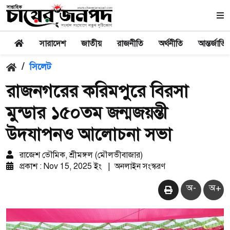
সারাদেশ
জাতীয়
রাজনীতি
অর্থনীতি
আন্তর্জাতি
/
সিলেট
রাজনগরের করিমপুরে বিরসা
মুন্ডার ১৫০তম জন্মজয়ন্তী
উদযাপনও আলোচনা সভা
রাজেশ ভৌমিক, শ্রীমঙ্গল (মৌলভীবাজার)
প্রকাশ : Nov 15, 2025 ইং
|
অনলাইন সংস্করণ
অ-
অ+