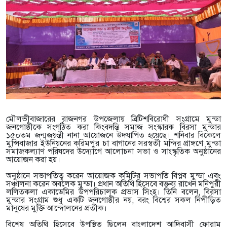
মৌলভীবাজারের রাজনগর উপজেলায় ব্রিটিশবিরোধী সংগ্রামে মুন্ডা
জনগোষ্ঠীকে সংগঠিত করা কিংবদন্তি সমাজ সংস্কারক বিরসা মুন্ডার
১৫০তম জন্মজয়ন্তী নানা আয়োজনে উদযাপিত হয়েছে। শনিবার বিকেলে
মুন্সিবাজার ইউনিয়নের করিমপুর চা বাগানের সরস্বতী মন্দির প্রাঙ্গণে মুন্ডা
সমাজকল্যাণ পরিষদের উদ্যোগে আলোচনা সভা ও সাংস্কৃতিক অনুষ্ঠানের
আয়োজন করা হয়।
অনুষ্ঠানে সভাপতিত্ব করেন আয়োজক কমিটির সভাপতি বিপ্লব মুন্ডা এবং
সঞ্চালনা করেন অবলেক মুন্ডা। প্রধান অতিথি হিসেবে বক্তব্য রাখেন মনিপুরী
ললিতকলা একাডেমির উপপরিচালক প্রভাস সিংহ। তিনি বলেন, বিরসা
মুন্ডার সংগ্রাম শুধু একটি জনগোষ্ঠীর নয়, বরং বিশ্বের সকল নিপীড়িত
মানুষের মুক্তি আন্দোলনের প্রতীক।
বিশেষ অতিথি হিসেবে উপস্থিত ছিলেন বাংলাদেশ আদিবাসী ফোরাম