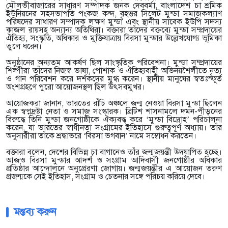
মৌলভীবাজারের সাধারণ সম্পাদক জনক দেববর্মা, বাংলাদেশ চা শ্রমিক
ইউনিয়নের সহসভাপতি পংকজ কন্দ, বৃহত্তর সিলেট মুন্ডা সমাজকল্যাণ
পরিষদের সাধারণ সম্পাদক লক্ষণ মুন্ডা এবং স্থানীয় সাবেক ইউপি সদস্য
কাজল রায়সহ অন্যান্য অতিথিরা। বক্তারা তাঁদের বক্তব্যে মুন্ডা সম্প্রদায়ের
ঐতিহ্য, সংস্কৃতি, অধিকার ও মুক্তিযাত্রায় বিরসা মুন্ডার উল্লেখযোগ্য ভূমিকা
তুলে ধরেন।
অনুষ্ঠানের অন্যতম আকর্ষণ ছিল সাংস্কৃতিক পরিবেশনা। মুন্ডা সম্প্রদায়ের
শিল্পীরা তাঁদের নিজস্ব ভাষা, পোশাক ও ঐতিহ্যবাহী অভিনয়শৈলীতে নৃত্য
ও গান পরিবেশন করে দর্শকদের মুগ্ধ করেন। স্থানীয় মানুষের স্বতঃস্ফূর্ত
অংশগ্রহণে পুরো আয়োজনস্থল ছিল উৎসবমুখর।
আয়োজকরা জানান, ভারতের রাঁচি অঞ্চলে জন্ম নেওয়া বিরসা মুন্ডা ছিলেন
এক স্বপ্নদ্রষ্টা নেতা ও সমাজ সংস্কারক। ব্রিটিশ শাসনামলে দমন-পীড়নের
বিরুদ্ধে তিনি মুন্ডা জনগোষ্ঠীকে ঐক্যবদ্ধ করে ‘মুন্ডা বিদ্রোহ’ পরিচালনা
করেন, যা ভারতের স্বাধীনতা সংগ্রামের ইতিহাসে গুরুত্বপূর্ণ অধ্যায়। তাঁর
অনুসারীরা তাঁকে শ্রদ্ধাভরে ‘বিরসা ভগবান’ নামে সম্বোধন করতেন।
বক্তারা বলেন, দেশের বিভিন্ন চা বাগানেও তাঁর জন্মজয়ন্তী উদযাপিত হচ্ছে।
আজও বিরসা মুন্ডার আদর্শ ও সংগ্রাম আদিবাসী জনগোষ্ঠীর অধিকার
প্রতিষ্ঠার আন্দোলনে অনুপ্রেরণা জোগায়। জন্মজয়ন্তীর এ আয়োজন তরুণ
প্রজন্মকে সেই ইতিহাস, সংগ্রাম ও চেতনার সঙ্গে পরিচয় করিয়ে দেবে।
মন্তব্য করুন