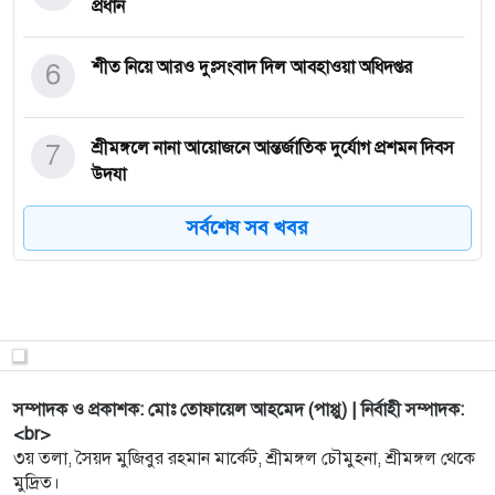
প্রধান
6
শীত নিয়ে আরও দুঃসংবাদ দিল আবহাওয়া অধিদপ্তর
7
শ্রীমঙ্গলে নানা আয়োজনে আন্তর্জাতিক দুর্যোগ প্রশমন দিবস
উদযা
সর্বশেষ সব খবর
8
প্রবীর মিত্রের শেষ দিনগুলো যেমন ছিল
9
আলোচিত কিশোর জুনায়েদ হত্যাকাণ্ডে অবশেষে পুলিশের
জালে দুই আসা
10
পর্যটন ও সংস্কৃতির গল্প নিয়ে জমকালো আয়োজনে ‘রূপসী
সম্পাদক ও প্রকাশক: মোঃ তোফায়েল আহমেদ (পাপ্পু) | নির্বাহী সম্পাদক:
শ্রীমঙ্গল’
<br>
৩য় তলা, সৈয়দ মুজিবুর রহমান মার্কেট, শ্রীমঙ্গল চৌমুহনা, শ্রীমঙ্গল থেকে
মুদ্রিত।
চ্যানেল আই অনলাইনে সাংবাদিক পলাশ চৌধুরীর শতাধিক