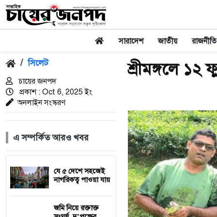
সারাদেশ
জাতীয়
রাজনীতি
/
সিলেট
শ্রীমঙ্গলে ১২ 
চায়ের জনপদ
প্রকাশ : Oct 6, 2025 ইং
অনলাইন সংস্করণ
এ সম্পর্কিত আরও খবর
যে ৫ দেশে সহজেই
নাগরিকত্ব পাওয়া যায়
জমি নিয়ে রক্তাক্ত
সংঘর্ষ, দু’পক্ষের