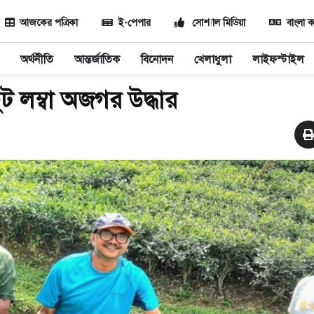
আজকের পত্রিকা
ই-পেপার
সোশ্যাল মিডিয়া
বাংলা ক
অর্থনীতি
আন্তর্জাতিক
বিনোদন
খেলাধুলা
লাইফস্টাইল
ফুট লম্বা অজগর উদ্ধার