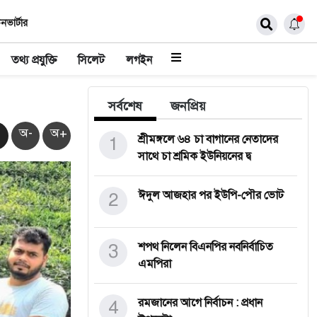
নভার্টার
তথ্য প্রযুক্তি
সিলেট
লগইন
সর্বশেষ
জনপ্রিয়
অ-
অ+
1
শ্রীমঙ্গলে ৬৪ চা বাগানের নেতাদের
সাথে চা শ্রমিক ইউনিয়নের দ্ব
2
ঈদুল আজহার পর ইউপি-পৌর ভোট
3
শপথ নিলেন বিএনপির নবনির্বাচিত
এমপিরা
4
রমজানের আগে নির্বাচন : প্রধান