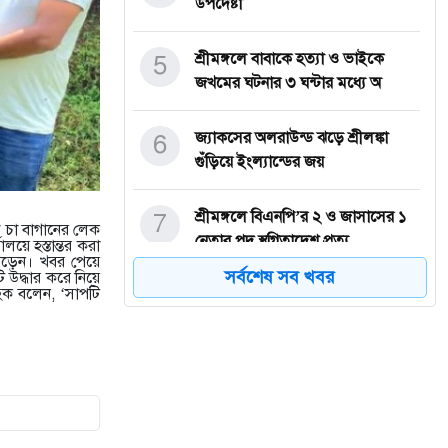
উপদেষ্টা
5
শ্রীমঙ্গলে বাবাকে হত্যা ও ভাইকে
জখমের ঘটনার ৩ ঘন্টার মধ্যে অ
6
জ্যাকসের অলরাউন্ড ঝড়ে শ্রীলঙ্কা
গুঁড়িয়ে ইংল্যান্ডের জয়
7
শ্রীমঙ্গলে বিএনপি’র ২ ও জাসাসের ১
 চা বাগানের লেক
নেতার পদ স্থগিতাদেশ প্রত্য
লয়ে হস্তান্তর করা
পড়েন। খবর পেয়ে
সর্বশেষ সব খবর
 উদ্ধার করে নিয়ে
 হক বলেন, ‘সাপটি
8
টানা ৫ দিনের ছুটিতে যাচ্ছে
শিক্ষাপ্রতিষ্ঠান
9
লুট হওয়া ২৫ লাখ ঘনফুট সাদা পাথর
উদ্ধার