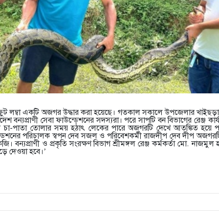
 ফুট লম্বা একটি অজগর উদ্ধার করা হয়েছে। গতকাল সকালে উপজেলার খাইছড়া
েশ বন্যপ্রাণী সেবা ফাউন্ডেশনের সদস্যরা। পরে সাপটি বন বিভাগের রেঞ্জ কার্যা
গানে চা-পাতা তোলার সময় হঠাৎ লেকের পারে অজগরটি দেখে আতঙ্কিত হয়ে 
উন্ডেশনের পরিচালক স্বপন দেব সজল ও পরিবেশকর্মী রাজদীপ দেব দীপ অজগরটি
ন্যপ্রাণী ও প্রকৃতি সংরক্ষণ বিভাগ শ্রীমঙ্গল রেঞ্জ কর্মকর্তা মো. নাজমুল
েড়ে দেওয়া হবে।’