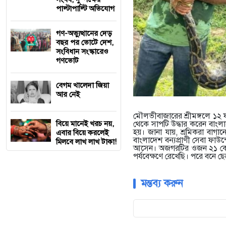
পাল্টাপাল্টি অভিযোগ
গণ-অভ্যুত্থানের দেড়
বছর পর ভোটে দেশ,
সংবিধান সংস্কারেও
গণভোট
বেগম খালেদা জিয়া
আর নেই
মৌলভীবাজারের শ্রীমঙ্গলে ১২
বিয়ে মানেই খরচ নয়,
থেকে সাপটি উদ্ধার করেন বাংলাদ
হয়। জানা যায়, শ্রমিকরা বা
এবার বিয়ে করলেই
বাংলাদেশ বন্যপ্রাণী সেবা ফা
মিলবে লাখ লাখ টাকা!
আসেন। অজগরটির ওজন ২১ কেজি। ব
পর্যবেক্ষণে রেখেছি। পরে বনে ছ
মন্তব্য করুন