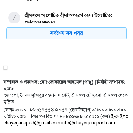
7
শ্রীমঙ্গলে আলোচিত রীমা অপহরণ রহস্য উন্মোচিত:
পরিবারের সদস্যর
সর্বশেষ সব খবর
8
লুট হওয়া ২৫ লাখ ঘনফুট সাদা পাথর উদ্ধার
9
শেখ হাসিনার সঙ্গে আ.লীগেরও বিচার করা উচিত : মির্জা
ফখরুল
সম্পাদক ও প্রকাশক: মোঃ তোফায়েল আহমেদ (পাপ্পু) | নির্বাহী সম্পাদক:
10
প্রতিকূলতার পথ পেরিয়ে জাতীয় স্বীকৃতিতে সংগীতা
<br>
বোনার্জী
৩য় তলা, সৈয়দ মুজিবুর রহমান মার্কেট, শ্রীমঙ্গল চৌমুহনা, শ্রীমঙ্গল থেকে
মুদ্রিত।
11
কার হাতে যাচ্ছে এবারের ট্রফি
ফোনঃ <div>+৮৮০১৭৫৫২৬২০৫৭ (হোয়াটঅ্যাপ)</div><div><br>
</div><br> । বিজ্ঞাপন বিভাগঃ +৮৮০১৬৪৮৭৫৫১১১ (কল)
ই-মেইলঃ
chayerjanapad@gmail.com info@chayerjanapad.com
12
প্রিজাইডিং কর্মকর্তার নিরাপত্তায় থাকবেন একজন সশস্ত্র