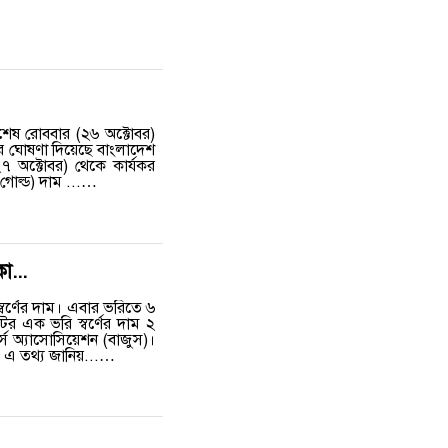
বশেষ রোববার (২৬ অক্টোবর)
োর ঘোষণা দিয়েছে বাংলাদেশ
৭ অক্টোবর) থেকে কার্যকর
ওর গোল্ড) দাম ...…
া...
বর্ণের দাম। এবার ভরিতে ৬
র এক ভরি স্বর্ণের দাম ২
্স অ্যাসোসিয়েশন (বাজুস)।
তে এ তথ্য জানিয়...…