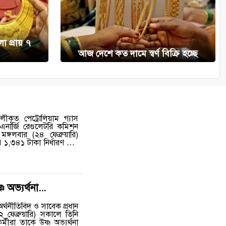
লো প্রায় ৭
আজ দেশে কত দামে স্বর্ণ বিক্রি হচ্ছে
ীকৃত পেট্রোলিয়াম গ্যাস
এনার্জি রেগুলেটরি কমিশন
গলবার (২৪ ফেব্রুয়ারি)
১,৩৪১ টাকা নির্ধারণ করা
 অভ্যর্থনা...
র্থনীতিবিদ ও সাবেক প্রধান
 ফেব্রুয়ারি) সকালে তিনি
মীরা তাকে উষ্ণ অভ্যর্থনা