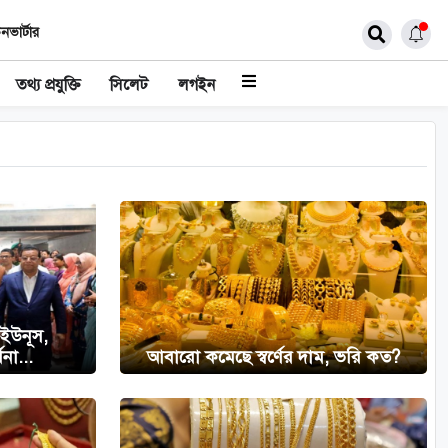
নভার্টার
তথ্য প্রযুক্তি
সিলেট
লগইন
 ইউনূস,
থনা...
আবারো কমেছে স্বর্ণের দাম, ভরি কত?