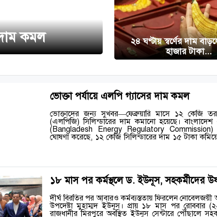
র দাম কমল
২৪ ঘণ্টায় স্বর্ণের দাম বাড়
হাজার টাকা...
ভোক্তা পর্যায়ে এলপি গ্যাসের দাম কমল
ভোক্তাদের জন্য সুখবর—ফেব্রুয়ারি মাসে ১২ কেজি তরল
(এলপিজি) সিলিন্ডারের দাম কমানো হয়েছে। বাংলাদেশ 
(Bangladesh Energy Regulatory Commission) মঙ্
ঘোষণা করেছে, ১২ কেজি সিলিন্ডারের দাম ১৫ টাকা কমিয়ে 
হয়েছে।...…
১৮ মাস পর কর্মস্থলে ড. ইউনূস, সহকর্মীদের উষ্ণ
দীর্ঘ বিরতির পর আবারও কর্মব্যস্ততায় ফিরলেন নোবেলজয়ী অ
উপদেষ্টা মুহাম্মদ ইউনূস। প্রায় ১৮ মাস পর রোববার (২২
রাজধানীর মিরপুরে অবস্থিত ইউনূস সেন্টারে পৌঁছালে সহকর্