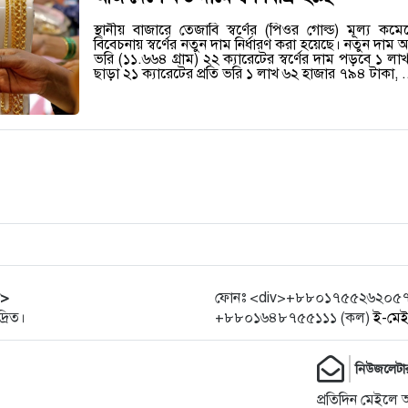
স্থানীয় বাজারে তেজাবি স্বর্ণের (পিওর গোল্ড) মূল্য কমে
বিবেচনায় স্বর্ণের নতুন দাম নির্ধারণ করা হয়েছে। নতুন দাম অ
ভরি (১১.৬৬৪ গ্রাম) ২২ ক্যারেটের স্বর্ণের দাম পড়বে ১ 
ছাড়া ২১ ক্যারেটের প্রতি ভরি ১ লাখ ৬২ হাজার ৭৯৪ টাকা, 
r>
ফোনঃ <div>+৮৮০১৭৫৫২৬২০৫৭ (হো
্রিত।
+৮৮০১৬৪৮৭৫৫১১১ (কল)
ই-মে
নিউজলেটা
প্রতিদিন মেইলে 