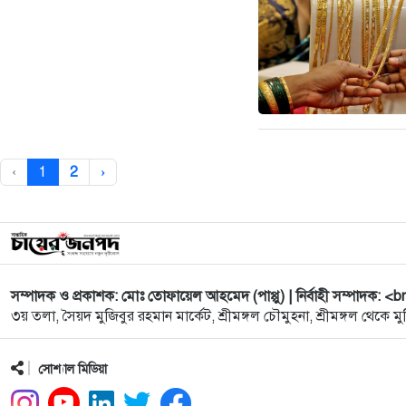
‹
1
2
›
সম্পাদক ও প্রকাশক: মোঃ তোফায়েল আহমেদ (পাপ্পু) | নির্বাহী সম্পাদক: <b
৩য় তলা, সৈয়দ মুজিবুর রহমান মার্কেট, শ্রীমঙ্গল চৌমুহনা, শ্রীমঙ্গল থেকে মুদ
সোশ্যাল মিডিয়া