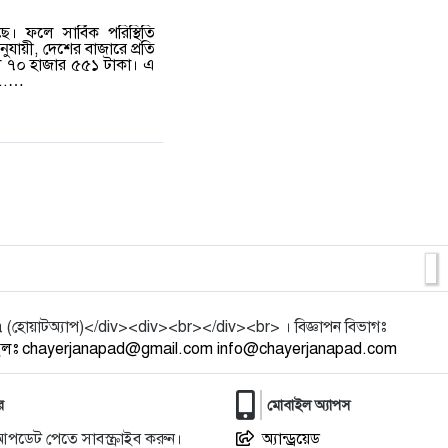
ছে। ফলে সার্বিক পরিস্থিতি
নুযায়ী, দেশের বাজারে প্রতি
লাখ ৭০ হাজার ৫৫১ টাকা। এ
...…
য়াটঅ্যাপ)</div><div><br></div><br> । বিজ্ঞাপন বিভাগঃ
ইলঃ chayerjanapad@gmail.com info@chayerjanapad.com
র
মোবাইল অ্যাপস
আপডেট পেতে সাবস্ক্রাইব করুন।
অ্যান্ড্রয়েড