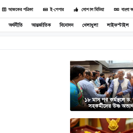
আজকের পত্রিকা
ই-পেপার
সোশ্যাল মিডিয়া
বাংলা ক
অর্থনীতি
আন্তর্জাতিক
বিনোদন
খেলাধুলা
লাইফস্টাইল
১৮ মাস পর কর্মস্থলে ড.
সহকর্মীদের উষ্ণ অভ্যর্