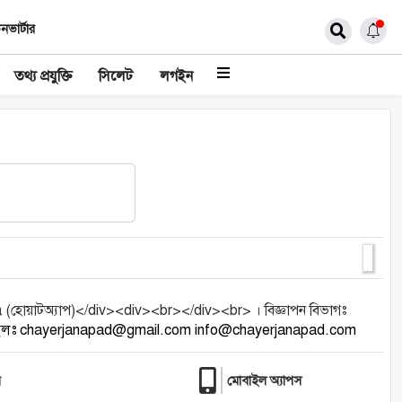
নভার্টার
তথ্য প্রযুক্তি
সিলেট
লগইন
য়াটঅ্যাপ)</div><div><br></div><br> । বিজ্ঞাপন বিভাগঃ
ইলঃ chayerjanapad@gmail.com info@chayerjanapad.com
র
মোবাইল অ্যাপস