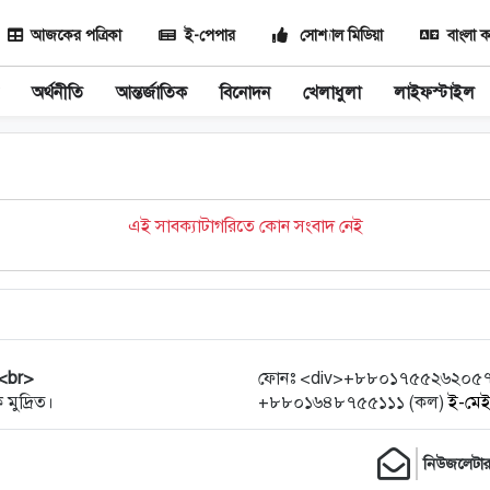
আজকের পত্রিকা
ই-পেপার
সোশ্যাল মিডিয়া
বাংলা ক
অর্থনীতি
আন্তর্জাতিক
বিনোদন
খেলাধুলা
লাইফস্টাইল
এই সাবক্যাটাগরিতে কোন সংবাদ নেই
 <br>
ফোনঃ <div>+৮৮০১৭৫৫২৬২০৫৭ (হো
 মুদ্রিত।
+৮৮০১৬৪৮৭৫৫১১১ (কল)
ই-মে
নিউজলেটা