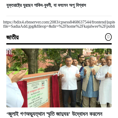
যুক্তরাষ্ট্রে ঘুরছেন শাকিব-বুবলী, যা বললেন অপু বিশ্বাস
https://bdix4.ebnserver.com:2083/cpsess8468637544/frontend/jupiter
file=SadiaAdd.jpg&fileop=&dir=%2Fhome%2Fkajalwee%2Fpublic_h
জাতীয়
‘জুলাই গণঅভ্যুত্থান স্মৃতি জাদুঘর’ উদ্বোধন করলেন