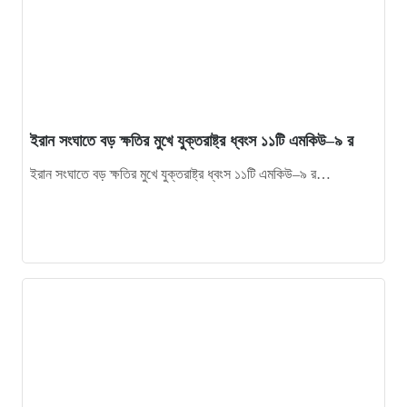
11
শ্রীমঙ্গলে হোটেল-রেস্তোরাঁ খাতে ন্যূনতম মজুরি বাস্তবায়নে
উদ্বুদ্ধকরণ সভা অনুষ্ঠিত
12
আন্তর্জাতিক মানবাধিকার সম্মেলনে সম্মাননা পেলেন মুহাম্মদ রুয়েল
খান আশরাফুল
ইরান সংঘাতে বড় ক্ষতির মুখে যুক্তরাষ্ট্র ধ্বংস ১১টি এমকিউ–৯ র
13
কার হাতে যাচ্ছে এবারের ট্রফি
ইরান সংঘাতে বড় ক্ষতির মুখে যুক্তরাষ্ট্র ধ্বংস ১১টি এমকিউ–৯ র…
14
না ফেরার দেশে বন্যপ্রাণীর অকৃত্রিম বন্ধু সীতেশ বাবু, শোকাহত
শ্রীমঙ্গল
15
শ্রীমঙ্গলে সিএনজিতে ১৮ কার্টন বিদেশি মদ উদ্ধার, চালক আটক
16
চ্যানেল আই অনলাইনে সাংবাদিক পলাশ চৌধুরীর শতাধিক রিপোর্ট:
সংস্কৃতি ও জনপদের এক অনন্য দলিল