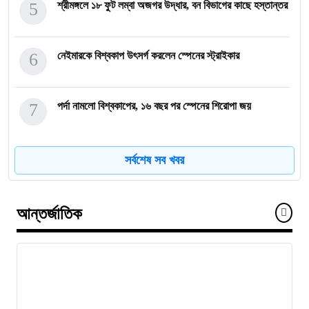
5
শ্রীমঙ্গলে ১৮ ফুট লম্বা অজগর উদ্ধার, বন বিভাগের কাছে হস্তান্তর
6
নেইমারকে বিশ্বকাপ উৎসর্গ করলেন স্পেনের স্ট্রাইকার
7
পর্দা নামলো বিশ্বকাপের, ১৬ বছর পর স্পেনের শিরোপা জয়
8
আন্তর্জাতিক মানবাধিকার সম্মেলনে বিশেষ সম্মাননা পেলেন ফারুক
সর্বশেষ সব খবর
খাঁন, শ্রীমঙ্গলে সংবর্ধনা
আন্তর্জাতিক
9
বাংলাদেশের আতিথেয়তা খাতে নতুন ইতিহাস, আন্তর্জাতিক ‘গোল্ডেন
কীস’ সম্মাননায় সাইফুর রহমান জাবেদ
10
স্বাধীনতার পরও উন্নয়নের ছোঁয়া নেই, কুঞ্জবন গ্রামের কাঁচা রাস্তা
সংস্কারের দাবিতে মানববন্ধন