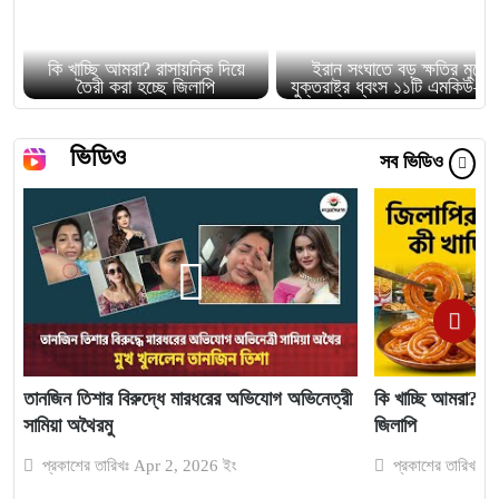
কি খাচ্ছি আমরা? রাসায়নিক দিয়ে
ইরান সংঘাতে বড় ক্ষতির মুখে
তৈরী করা হচ্ছে জিলাপি
যুক্তরাষ্ট্র ধ্বংস ১১টি এমকিউ–৯
ভিডিও
সব ভিডিও
তানজিন তিশার বিরুদ্ধে মারধরের অভিযোগ অভিনেত্রী
কি খাচ্ছি আমরা? রা
সামিয়া অথৈরমু
জিলাপি
প্রকাশের তারিখঃ Apr 2, 2026 ইং
প্রকাশের তারিখঃ 