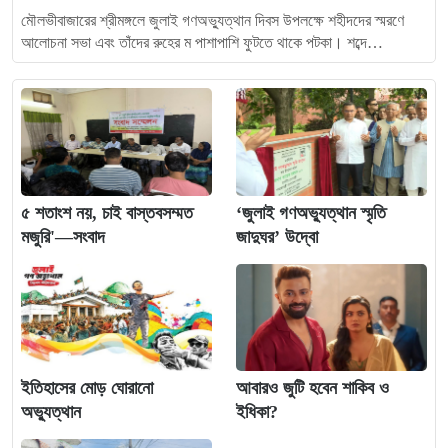
মৌলভীবাজারের শ্রীমঙ্গলে জুলাই গণঅভ্যুত্থান দিবস উপলক্ষে শহীদদের স্মরণে
আলোচনা সভা এবং তাঁদের রুহের ম পাশাপাশি ফুটতে থাকে পটকা। শব্দে…
৫ শতাংশ নয়, চাই বাস্তবসম্মত
‘জুলাই গণঅভ্যুত্থান স্মৃতি
মজুরি'—সংবাদ
জাদুঘর’ উদ্বো
ইতিহাসের মোড় ঘোরানো
আবারও জুটি হবেন শাকিব ও
অভ্যুত্থান
ইধিকা?