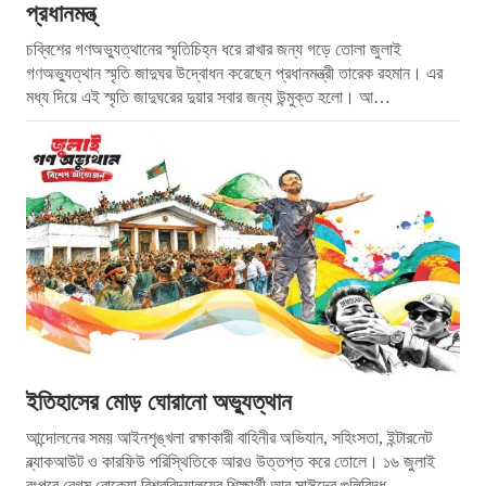
প্রধানমন্ত্
চব্বিশের গণঅভ্যুত্থানের স্মৃতিচিহ্ন ধরে রাখার জন্য গড়ে তোলা জুলাই
গণঅভ্যুত্থান স্মৃতি জাদুঘর উদ্বোধন করেছেন প্রধানমন্ত্রী তারেক রহমান। এর
মধ্য দিয়ে এই স্মৃতি জাদুঘরের দুয়ার সবার জন্য উন্মুক্ত হলো। আ…
ইতিহাসের মোড় ঘোরানো অভ্যুত্থান
আন্দোলনের সময় আইনশৃঙ্খলা রক্ষাকারী বাহিনীর অভিযান, সহিংসতা, ইন্টারনেট
ব্ল্যাকআউট ও কারফিউ পরিস্থিতিকে আরও উত্তপ্ত করে তোলে। ১৬ জুলাই
রংপুরে বেগম রোকেয়া বিশ্ববিদ্যালয়ের শিক্ষার্থী আবু সাঈদের গুলিবিদ্ধ …