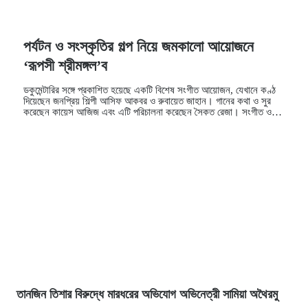
পর্যটন ও সংস্কৃতির গল্প নিয়ে জমকালো আয়োজনে
‘রূপসী শ্রীমঙ্গল’ব
ডকুমেন্টারির সঙ্গে প্রকাশিত হয়েছে একটি বিশেষ সংগীত আয়োজন, যেখানে কণ্ঠ
দিয়েছেন জনপ্রিয় শিল্পী আসিফ আকবর ও রুবায়েত জাহান। গানের কথা ও সুর
করেছেন কায়েস আজিজ এবং এটি পরিচালনা করেছেন সৈকত রেজা। সংগীত ও
ডকু…
তানজিন তিশার বিরুদ্ধে মারধরের অভিযোগ অভিনেত্রী সামিয়া অথৈরমু