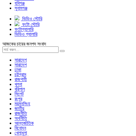
হবিগঞ্জ
সুনামগঞ্জ
ভিডিও স্টোরি
ফটো স্টোরি
ফটোগ্যালারি
ভিডিও গ্যালারি
আজকের চায়ের জনপদ সংবাদ
সারাদেশ
সারাদেশ
ঢাকা
চট্টগ্রাম
রাজশাহী
খুলনা
বরিশাল
সিলেট
রংপুর
ময়মনসিংহ
জাতীয়
রাজনীতি
অর্থনীতি
আন্তর্জাতিক
বিনোদন
খেলাধুলা