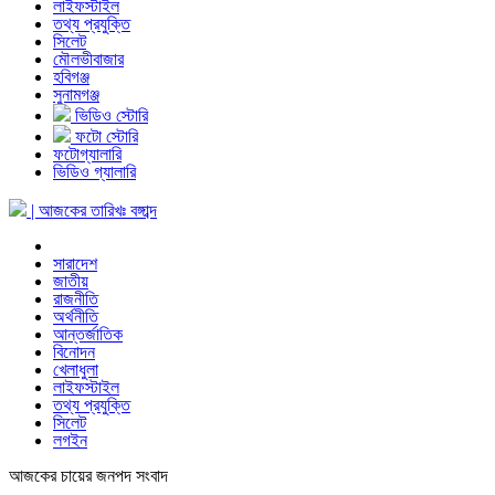
লাইফস্টাইল
তথ্য প্রযুক্তি
সিলেট
মৌলভীবাজার
হবিগঞ্জ
সুনামগঞ্জ
ভিডিও স্টোরি
ফটো স্টোরি
ফটোগ্যালারি
ভিডিও গ্যালারি
| আজকের তারিখঃ
বঙ্গাব্দ
সারাদেশ
জাতীয়
রাজনীতি
অর্থনীতি
আন্তর্জাতিক
বিনোদন
খেলাধুলা
লাইফস্টাইল
তথ্য প্রযুক্তি
সিলেট
লগইন
আজকের চায়ের জনপদ সংবাদ