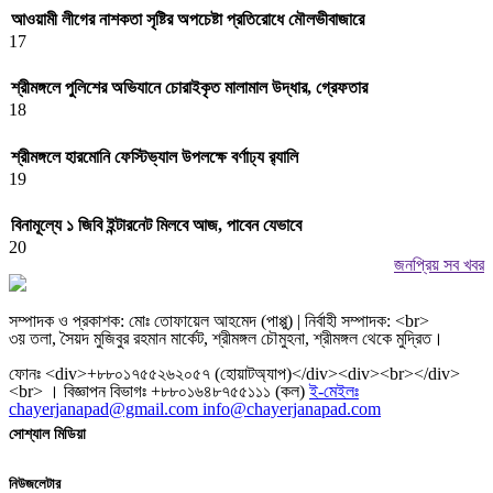
আওয়ামী লীগের নাশকতা সৃষ্টির অপচেষ্টা প্রতিরোধে মৌলভীবাজারে
17
শ্রীমঙ্গলে পুলিশের অভিযানে চোরাইকৃত মালামাল উদ্ধার, গ্রেফতার
18
শ্রীমঙ্গলে হারমোনি ফেস্টিভ্যাল উপলক্ষে বর্ণাঢ্য র‌্যালি
19
বিনামূল্যে ১ জিবি ইন্টারনেট মিলবে আজ, পাবেন যেভাবে
20
জনপ্রিয় সব খবর
সম্পাদক ও প্রকাশক: মোঃ তোফায়েল আহমেদ (পাপ্পু) | নির্বাহী সম্পাদক: <br>
৩য় তলা, সৈয়দ মুজিবুর রহমান মার্কেট, শ্রীমঙ্গল চৌমুহনা, শ্রীমঙ্গল থেকে মুদ্রিত।
ফোনঃ <div>+৮৮০১৭৫৫২৬২০৫৭ (হোয়াটঅ্যাপ)</div><div><br></div>
<br> । বিজ্ঞাপন বিভাগঃ +৮৮০১৬৪৮৭৫৫১১১ (কল)
ই-মেইলঃ
chayerjanapad@gmail.com info@chayerjanapad.com
সোশ্যাল মিডিয়া
নিউজলেটার