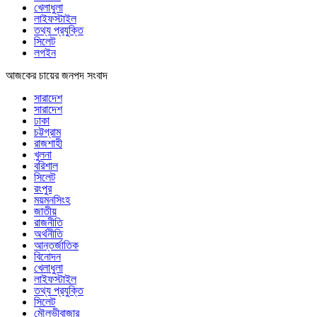
খেলাধুলা
লাইফস্টাইল
তথ্য প্রযুক্তি
সিলেট
লগইন
আজকের চায়ের জনপদ সংবাদ
সারাদেশ
সারাদেশ
ঢাকা
চট্টগ্রাম
রাজশাহী
খুলনা
বরিশাল
সিলেট
রংপুর
ময়মনসিংহ
জাতীয়
রাজনীতি
অর্থনীতি
আন্তর্জাতিক
বিনোদন
খেলাধুলা
লাইফস্টাইল
তথ্য প্রযুক্তি
সিলেট
মৌলভীবাজার