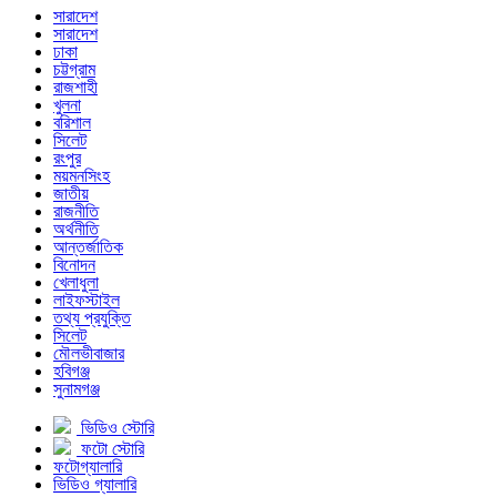
সারাদেশ
সারাদেশ
ঢাকা
চট্টগ্রাম
রাজশাহী
খুলনা
বরিশাল
সিলেট
রংপুর
ময়মনসিংহ
জাতীয়
রাজনীতি
অর্থনীতি
আন্তর্জাতিক
বিনোদন
খেলাধুলা
লাইফস্টাইল
তথ্য প্রযুক্তি
সিলেট
মৌলভীবাজার
হবিগঞ্জ
সুনামগঞ্জ
ভিডিও স্টোরি
ফটো স্টোরি
ফটোগ্যালারি
ভিডিও গ্যালারি