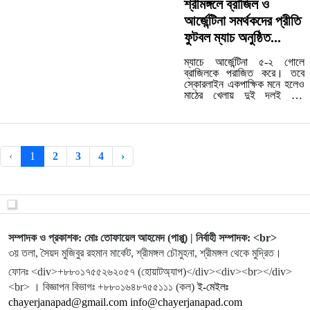
আরমান খান নিজেই। বিশ্বকাপের
শ্রীমঙ্গলে ব্রাজিল ও
আবহে তৈরি এ গানের পৃষ্ঠপোষকতা
আর্জেন্টিনা সমর্থকদের প্রীতি
করেছে ইউনিভার্সেল মেডিকেল
কলেজ হাসপাতাল এবং এটি...…
ফুটবল ম্যাচ অনুষ্ঠিত...
ম্যাচে আর্জেন্টিনা ৫-২ গোলে
ব্রাজিলকে পরাজিত করে। তবে
স্কোরলাইন একপাক্ষিক মনে হলেও
মাঠের খেলায় দুই দলই ছিল
সমানভাবে প্রতিদ্বন্দ্বিতাপূর্ণ ও
আক্রমণাত্মক।...…
‹
1
2
3
4
›
সম্পাদক ও প্রকাশক: মোঃ তোফায়েল আহমেদ (পাপ্পু) | নির্বাহী সম্পাদক: <br>
৩য় তলা, সৈয়দ মুজিবুর রহমান মার্কেট, শ্রীমঙ্গল চৌমুহনা, শ্রীমঙ্গল থেকে মুদ্রিত।
ফোনঃ <div>+৮৮০১৭৫৫২৬২০৫৭ (হোয়াটঅ্যাপ)</div><div><br></div>
<br> । বিজ্ঞাপন বিভাগঃ +৮৮০১৬৪৮৭৫৫১১১ (কল)
ই-মেইলঃ
chayerjanapad@gmail.com info@chayerjanapad.com