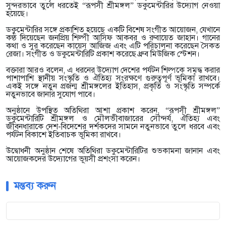
সুন্দরভাবে তুলে ধরতেই “রূপসী শ্রীমঙ্গল” ডকুমেন্টারির উদ্যোগ নেওয়া
হয়েছে।
ডকুমেন্টারির সঙ্গে প্রকাশিত হয়েছে একটি বিশেষ সংগীত আয়োজন, যেখানে
কণ্ঠ দিয়েছেন জনপ্রিয় শিল্পী আসিফ আকবর ও রুবায়েত জাহান। গানের
কথা ও সুর করেছেন কায়েস আজিজ এবং এটি পরিচালনা করেছেন সৈকত
রেজা। সংগীত ও ডকুমেন্টারিটি প্রকাশ করেছে ধ্রুব মিউজিক স্টেশন।
বক্তারা আরও বলেন, এ ধরনের উদ্যোগ দেশের পর্যটন শিল্পকে সমৃদ্ধ করার
পাশাপাশি স্থানীয় সংস্কৃতি ও ঐতিহ্য সংরক্ষণে গুরুত্বপূর্ণ ভূমিকা রাখবে।
একই সঙ্গে নতুন প্রজন্ম শ্রীমঙ্গলের ইতিহাস, প্রকৃতি ও সংস্কৃতি সম্পর্কে
নতুনভাবে জানার সুযোগ পাবে।
অনুষ্ঠানে উপস্থিত অতিথিরা আশা প্রকাশ করেন, “রূপসী শ্রীমঙ্গল”
ডকুমেন্টারিটি শ্রীমঙ্গল ও মৌলভীবাজারের সৌন্দর্য, ঐতিহ্য এবং
জীবনধারাকে দেশ-বিদেশের দর্শকদের সামনে নতুনভাবে তুলে ধরবে এবং
পর্যটন বিকাশে ইতিবাচক ভূমিকা রাখবে।
উদ্বোধনী অনুষ্ঠান শেষে অতিথিরা ডকুমেন্টারিটির শুভকামনা জানান এবং
আয়োজকদের উদ্যোগের ভূয়সী প্রশংসা করেন।
মন্তব্য করুন