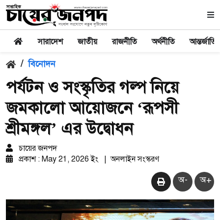
সারাদেশ
জাতীয়
রাজনীতি
অর্থনীতি
আন্তর্জাতি
/
বিনোদন
পর্যটন ও সংস্কৃতির গল্প নিয়ে
জমকালো আয়োজনে ‘রূপসী
শ্রীমঙ্গল’ এর উদ্বোধন
চায়ের জনপদ
প্রকাশ : May 21, 2026 ইং
|
অনলাইন সংস্করণ
অ-
অ+