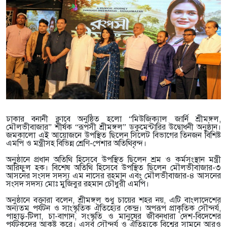
ঢাকার বনানী ক্লাবে অনুষ্ঠিত হলো “মিউজিক্যাল জার্নি শ্রীমঙ্গল,
মৌলভীবাজার” শীর্ষক “রূপসী শ্রীমঙ্গল” ডকুমেন্টারির উদ্বোধনী অনুষ্ঠান।
জমকালো এই আয়োজনে উপস্থিত ছিলেন সিলেট বিভাগের তিনজন বিশিষ্ট
এমপি ও মন্ত্রীসহ বিভিন্ন শ্রেণি-পেশার অতিথিবৃন্দ।
অনুষ্ঠানে প্রধান অতিথি হিসেবে উপস্থিত ছিলেন শ্রম ও কর্মসংস্থান মন্ত্রী
আরিফুল হক। বিশেষ অতিথি হিসেবে উপস্থিত ছিলেন মৌলভীবাজার-৩
আসনের সংসদ সদস্য এম নাসের রহমান এবং মৌলভীবাজার-৪ আসনের
সংসদ সদস্য মোঃ মুজিবুর রহমান চৌধুরী এমপি।
অনুষ্ঠানে বক্তারা বলেন, শ্রীমঙ্গল শুধু চায়ের শহর নয়, এটি বাংলাদেশের
অন্যতম পর্যটন ও সাংস্কৃতিক ঐতিহ্যের কেন্দ্র। অপরূপ প্রাকৃতিক সৌন্দর্য,
পাহাড়-টিলা, চা-বাগান, সংস্কৃতি ও মানুষের জীবনধারা দেশ-বিদেশের
পর্যটকদের আকৃষ্ট করে। এসব সৌন্দর্য ও ঐতিহ্যকে বিশ্বের সামনে আরও