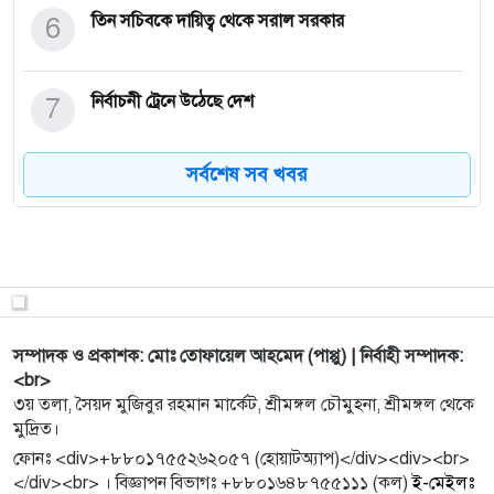
6
তিন সচিবকে দায়িত্ব থেকে সরাল সরকার
7
নির্বাচনী ট্রেনে উঠেছে দেশ
সর্বশেষ সব খবর
8
দক্ষতা উন্নয়নে নজর কম, ফ্রিল্যান্সার তৈরির হিড়িক
9
কাতারে বাংলাদেশ প্রেস ক্লাবের নতুন সভাপতি শামীম
সম্পাদক সালা
10
আখেরি চাহার সোম্বা আজ, সব শিক্ষাপ্রতিষ্ঠানে ছুটি
সম্পাদক ও প্রকাশক: মোঃ তোফায়েল আহমেদ (পাপ্পু) | নির্বাহী সম্পাদক:
<br>
৩য় তলা, সৈয়দ মুজিবুর রহমান মার্কেট, শ্রীমঙ্গল চৌমুহনা, শ্রীমঙ্গল থেকে
মুদ্রিত।
11
জিয়া প‌রিবার নিজ চো‌খে দেখাটুকু জীব‌নেরই সঞ্চয়
ফোনঃ <div>+৮৮০১৭৫৫২৬২০৫৭ (হোয়াটঅ্যাপ)</div><div><br>
</div><br> । বিজ্ঞাপন বিভাগঃ +৮৮০১৬৪৮৭৫৫১১১ (কল)
ই-মেইলঃ