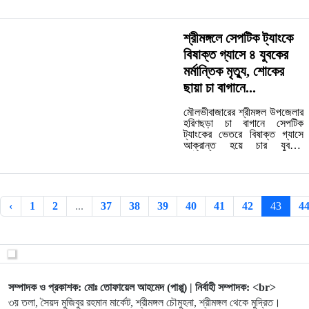
ভারতীয় চা ধ্বংস করা হয়েছে।
শুক্রবার (১১ জুলাই) বাংলাদেশ চা
গবেষণা ইনস্টিটিউট (বিটিআরআই)
চা ফ্যাক্টরির পিছনে নির্ধারিত স্থানে
শ্রীমঙ্গলে সেপটিক ট্যাংকে
জব্দকৃত চা ধ্বংস করা হয়েছে।
বিষাক্ত গ্যাসে ৪ যুবকের
ধ্বংসকৃত চায়ের মধ্যে ভারত থেকে
...…
মর্মান্তিক মৃত্যু, শোকের
ছায়া চা বাগানে...
মৌলভীবাজারের শ্রীমঙ্গল উপজেলার
হরিণছড়া চা বাগানে সেপটিক
ট্যাংকের ভেতরে বিষাক্ত গ্যাসে
আক্রান্ত হয়ে চার যুবকের
মর্মান্তিক মৃত্যু হয়েছে। মোবাইল
ফোন তুলতে গিয়ে এই হৃদয়বিদারক
ঘটনার সূত্রপাত ঘটে। বুধবার (৯
জুলাই) রাতের দিকে চা বাগানের ওই
এলাকায় এ ঘটনা ঘটে। স্থানীয়
‹
1
2
...
37
38
39
40
41
42
43
4
সূত্রে জানা গেছে, হরিণছড়া চা
বাগানের ...…
সম্পাদক ও প্রকাশক: মোঃ তোফায়েল আহমেদ (পাপ্পু) | নির্বাহী সম্পাদক: <br>
৩য় তলা, সৈয়দ মুজিবুর রহমান মার্কেট, শ্রীমঙ্গল চৌমুহনা, শ্রীমঙ্গল থেকে মুদ্রিত।