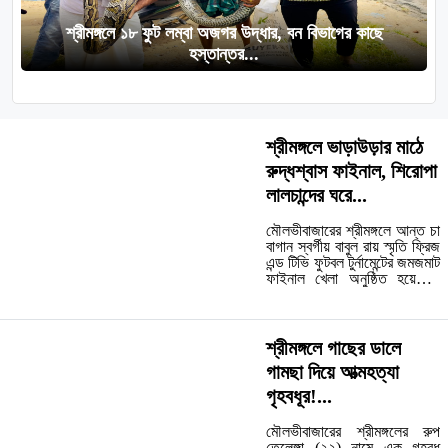
শ্রীমঙ্গলে ১৮ ফুট লম্বা অজগর উদ্ধার, বন বিভাগের কাছে
হস্তান্তর...
শ্রীমঙ্গলে ভাড়াউড়ার মাঠে
রুদ্ধশ্বাস ফাইনাল, শিরোপা
লালচান্দের ঘরে...
মৌলভীবাজারের শ্রীমঙ্গলে আন্ত চা
বাগান স্বর্গীয় বাবুল রায় স্মৃতি ফ্রিজ
এন্ড টিভি ফুটবল টুর্নামেন্টের জমজমাট
ফাইনাল খেলা অনুষ্ঠিত হয়েছে।
শুক্রবার (১১ জুলাই) বিকেলে
উপজেলার ভাড়াউড়া চা বাগান মাঠে
অনুষ্ঠিত এই শিরোপা লড়াইয়ে
স্বাগতিক ভাড়াউড়া চা বাগানকে
শ্রীমঙ্গলে গাছের ডালে
২-১ গোলে হারিয়ে চ্যাম্পিয়নের
গামছা দিয়ে আত্মহত্যা
ট্রফি ঘরে তোলে...…
গৃহবধূর!...
মৌলভীবাজারের শ্রীমঙ্গলের রুপ
তেলেঙ্গা (২২) নামে এক গৃহবধূ