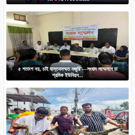
৫ শতাংশ নয়, চাই বাস্তবসম্মত মজুরি'—সংবাদ সম্মেলনে চা
শ্রমিক ইউনিয়ন...