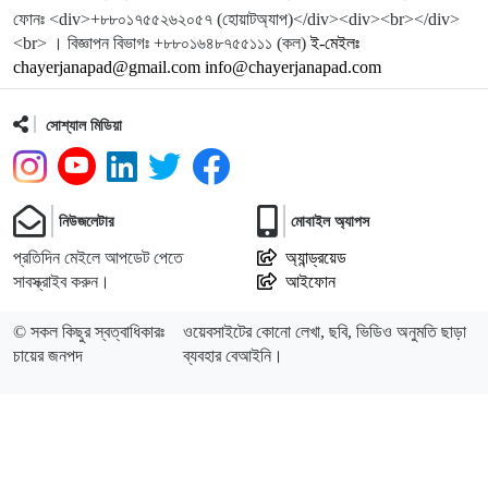
ফোনঃ <div>+৮৮০১৭৫৫২৬২০৫৭ (হোয়াটঅ্যাপ)</div><div><br></div>
<br> । বিজ্ঞাপন বিভাগঃ +৮৮০১৬৪৮৭৫৫১১১ (কল)
ই-মেইলঃ
chayerjanapad@gmail.com info@chayerjanapad.com
সোশ্যাল মিডিয়া
নিউজলেটার
মোবাইল অ্যাপস
প্রতিদিন মেইলে আপডেট পেতে
অ্যান্ড্রয়েড
সাবস্ক্রাইব করুন।
আইফোন
© সকল কিছুর স্বত্বাধিকারঃ
ওয়েবসাইটের কোনো লেখা, ছবি, ভিডিও অনুমতি ছাড়া
চায়ের জনপদ
ব্যবহার বেআইনি।