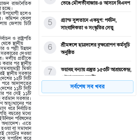
ভেঙে মৌলভীবাজার-৪ আসনে বিএনপ
আয়োজন রাজনৈতিক
 হচ্ছে।
বাচন উপযোগী হলেও
কার। কমিশন কেবল
5
গ্র্যান্ড সুলতানে একযুগ: পর্যটন,
েলায় জেলায় চিঠি
সাংবাদিকতা ও সংস্কৃতির সেতু
চন ও রাষ্ট্রপতি
পর থেকে স্থানীয়
6
শ্রীমঙ্গলে ছাত্রদলের বৃক্ষরোপণ কর্মসূচি
ার ও পল্লী উন্নয়ন
অনুষ্ঠিত
তী সরকারের দেওয়া
বে। দলীয় প্রতীকে
 করার পর স্থানীয়
বায়মন্ত্রী মির্জা
7
ভয়াবহ বন্যায় প্রস্তুত ১৫৩টি আশ্রয়কেন্দ্র,
ই স্থানীয় সরকার
খোলা হয়েছে কন্ট্রো
 দেশের ১২টি সিটি
ার। পরে আদালতের
সর্বশেষ সব খবর
 দেশের ১১টি সিটি
সার পর সেই ১১টি
8
মৌলভীবাজার পৌরসভার ২০২৫-২৬
 বর্তমান সরকার।
অর্থবছরের ১ শত ৬৯ কোটি ৪৫ লক্ষ টা
অভ্যুত্থানের পর
স ধরে নির্বাচিত
চলতি বছরের মধ্যে
 ইউনিয়ন পরিষদের
9
ড্রাইভিং লাইসেন্স নবায়ন করতে গিয়ে
য়ক অধ্যাদেশ। এতে
জানলেন তিনি ‘মৃত’
া হওয়া বা সমাধান
হলেই ভোটের দরজা
েকে সুপারিশ করে