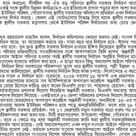
া মনে করছেন, দীর্ঘদিন পর এত বড় পরিসরে স্থানীয় সরকার নির্বাচন 
কই সঙ্গে স্থানীয় উন্নয়ন কার্যক্রমেও এর ইতিবাচক প্রভাব পড়বে বলে আশা করা
েছে, ইউনিয়ন পরিষদ, পৌরসভাসহ স্থানীয় সরকারের অধিকাংশ প্রতিষ্ঠান এখন নির্
র নির্ভর করছে। কেননা এই ভোটগুলোর সিদ্ধান্ত নিয়ে থাকে স্থানীয় সর
থানীয় সরকার মন্ত্রণালয় থেকে ইউনিয়ন পরিষদ নির্বাচনের তথ্য চেয়ে জ
দুর রহমানেল মাছউদ বলেন, নির্বাচন কমিশনের কোনো অবসর নেই। সংসদ নির্বা
য় নির্বাচন আছে, তা আয়োজন করতে হয়। সারা বছর ধরে নির্বাচন হবে। ঈদের 
নেওয়া হবে। খুব দ্রুত স্থানীয় সরকার নির্বাচন হওয়ার ইঙ্গিত দিয়েছেন স্থানীয় সরক
গত শনিবার রাজধানীতে সাংবাদিকদের সঙ্গে আলাপকালে তিনি বলেন, অন্তর্বর্
ংসদে আইনে পরিণত হওয়ার পরই স্থানীয় সরকার নির্বাচন অনুষ্ঠিত নির্বাচন হ
ন সংসদের মাধ্যমে বাতিল করা হবে। এ ছাড়া আরও কিছু অধ্যাদেশ আইনে পরিণত
 নির্বাচন নিয়ে সরকারের পরিকল্পনা তুলে ধরে স্থানীয় সরকার, পল্লী উন্নয়ন ও সম
 জানিয়েছেন, স্থানীয় সরকার নির্বাচন নিয়ে কাজ চলছে। নিঃসন্দেহে এ বছরে
দ্রুত সম্ভব এ নির্বাচন হবে। সূত্রমতে, ২০২৪ সালের ১৯ আগস্ট এক প্রজ্ঞাপনে
্রজ্ঞাপনের মাধ্যমে সব কাউন্সিলরকে অপসারণ করেছিল অন্তর্বর্তী সরক
ের মেয়র হিসেবে দায়িত্ব গ্রহণ করেন বিএনপি নেতা ডা. শাহাদাত হোসেন। তাই
কর্তাদের প্রশাসক নিয়োগ দিয়েছিল অন্তর্বর্তী সরকার। বিএনপি ক্ষমতায় আ
রশাসক নিয়োগ দিয়েছে। একইভাবে ৫৬ জেলা পরিষদের প্রশাসক নিয়োগ দিয়েছে
ভার মেয়রদেরও অপসারণ করেছিল অন্তর্বর্তী সরকার। অন্যদিকে ’২৪-এর গণ 
 যাওয়ায় অনেক ইউনিয়ন পরিষদও হয়ে পড়ে জনপ্রতিনিধিহীন। ফলে প্রায় ১৯ মা
 স্থানীয় সরকার প্রতিষ্ঠান। গত ১৭ ফেব্রুয়ারি নতুন সরকার যাত্রা শুরুর পর 
য়ার পরিকল্পনার কথা জানা যায়। সিটি করপোরেশন, উপজেলা পরিষদ, পৌরসভা ও
 তবে এ ক্ষেত্রে বড় বাধা অন্তর্বর্তী সরকারের জারি করা স্থানীয় সরকারবিষ
পক পরিবর্তন আনা হয়েছে। সেই অধ্যাদেশগুলো এখন নতুন সংসদে আইনে পরিণত ন
পথে হাঁটার সুযোগ নেই। বর্তমান চলমান সংসদে অধ্যাদেশগুলো আইনে পরিণত 
াদেশগুলো বর্তমানে সংসদের বিশেষ অধিকার কমিটিতে বিবেচনাধীন। সেখান থ