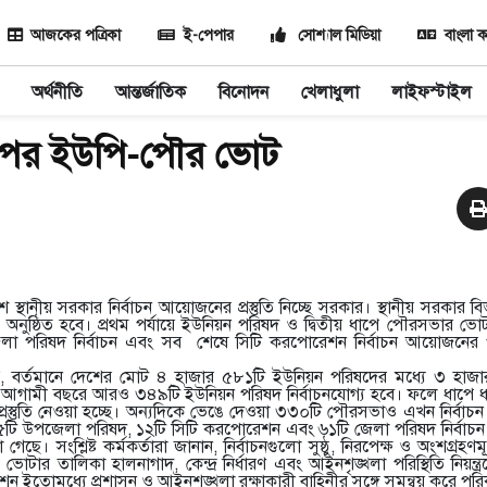
আজকের পত্রিকা
ই-পেপার
সোশ্যাল মিডিয়া
বাংলা ক
অর্থনীতি
আন্তর্জাতিক
বিনোদন
খেলাধুলা
লাইফস্টাইল
 পর ইউপি-পৌর ভোট
থানীয় সরকার নির্বাচন আয়োজনের প্রস্তুতি নিচ্ছে সরকার। স্থানীয় সরকার ব
ন অনুষ্ঠিত হবে। প্রথম পর্যায়ে ইউনিয়ন পরিষদ ও দ্বিতীয় ধাপে পৌরসভার ভো
লা পরিষদ নির্বাচন এবং সব শেষে সিটি করপোরেশন নির্বাচন আয়োজনের 
যায়, বর্তমানে দেশের মোট ৪ হাজার ৫৮১টি ইউনিয়ন পরিষদের মধ্যে ৩ হাজার
আগামী বছরে আরও ৩৪৯টি ইউনিয়ন পরিষদ নির্বাচনযোগ্য হবে। ফলে ধাপে ধ
্রস্তুতি নেওয়া হচ্ছে। অন্যদিকে ভেঙে দেওয়া ৩৩০টি পৌরসভাও এখন নির্বাচ
৫টি উপজেলা পরিষদ, ১২টি সিটি করপোরেশন এবং ৬১টি জেলা পরিষদ নির্বা
গেছে। সংশ্লিষ্ট কর্মকর্তারা জানান, নির্বাচনগুলো সুষ্ঠু, নিরপেক্ষ ও অংশগ্রহণ
ে। ভোটার তালিকা হালনাগাদ, কেন্দ্র নির্ধারণ এবং আইনশৃঙ্খলা পরিস্থিতি নিয়ন্ত
কমিশন ইতোমধ্যে প্রশাসন ও আইনশৃঙ্খলা রক্ষাকারী বাহিনীর সঙ্গে সমন্বয় করে পরিক