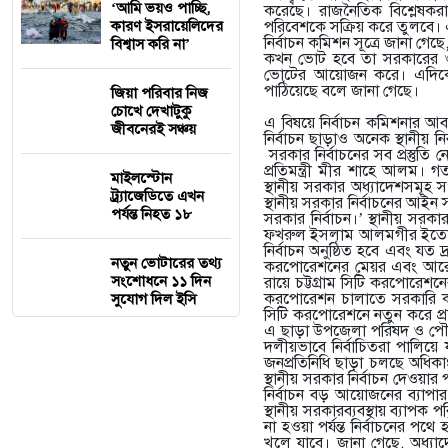
‘আমি ভয়ও পাচ্ছি,
করেছে। রাজনৈতিক বিশ্লেষকর
কারণ ইসরায়েলিদের
পরিবেশকে সক্রিয় করে তুলবে। এ
নির্বাচন কমিশন সূত্রে জানা গ
বিশ্বাস করি না’
কখন ভোট হবে তা সরকারের ওপ
ভোটের আয়োজন করে। এদিকে স্
পাঠিয়েছে বলে জানা গেছে।
জিয়া প‌রিবার নিজ
চো‌খে দেখাটুকু
এ বিষয়ে নির্বাচন কমিশনার আব
জীব‌নেরই সঞ্চয়
নির্বাচন ছাড়াও অনেক স্থানী
সরকার নির্বাচনের সব প্রস্তুতি 
প্রতিমন্ত্রী মীর শাহে আলম। 
মাইলস্টোন
স্থানীয় সরকার অধ্যাদেশসমূহ স
ট্র্যাজেডিতে এখন
স্থানীয় সরকার নির্বাচনের আই
পর্যন্ত নিহত ১৮
সরকার নির্বাচন।’ স্থানীয় সরকার
ফখরুল ইসলাম আলমগীর ইতোমধ্যে
নির্বাচন অনুষ্ঠিত হবে এবং যত 
নতুন ভোটারের তথ্য
করপোরেশনের মেয়র এবং আরেক প
সংশোধনে ১১ দিন
রায়ে চট্টগ্রাম সিটি করপোরেশন
করপোরেশন চালাতে সরকারি কর্ম
সুযোগ দিল ইসি
সিটি করপোরেশনে নতুন করে প্
এ ছাড়া উপজেলা পরিষদ ও পৌরস
দলীয়ভাবে নির্বাচিতরা পালিয়ে
জনপ্রতিনিধি ছাড়া চলছে অধিকাংশ
স্থানীয় সরকার নির্বাচন দেও
নির্বাচন বড় আয়োজনের ব্যাপার।
স্থানীয় সরকারব্যবস্থায় ব্যা
না হওয়া পর্যন্ত নির্বাচনের 
খুলে যাবে। জানা গেছে, অধ্য