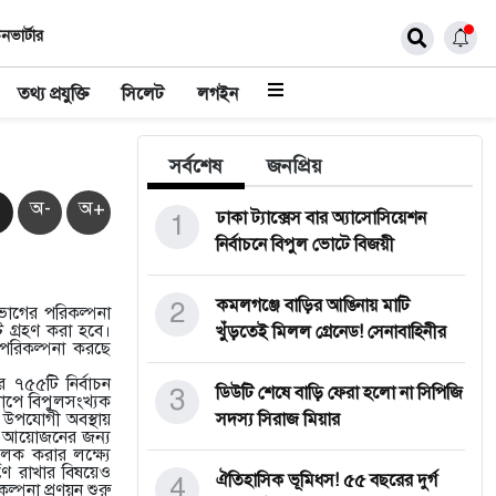
নভার্টার
তথ্য প্রযুক্তি
সিলেট
লগইন
সর্বশেষ
জনপ্রিয়
অ-
অ+
1
ঢাকা ট্যাক্সেস বার অ্যাসোসিয়েশন
নির্বাচনে বিপুল ভোটে বিজয়ী
2
কমলগঞ্জে বাড়ির আঙিনায় মাটি
িভাগের পরিকল্পনা
ট গ্রহণ করা হবে।
খুঁড়তেই মিলল গ্রেনেড! সেনাবাহিনীর
পরিকল্পনা করছে
 ৭৫৫টি নির্বাচন
3
ডিউটি শেষে বাড়ি ফেরা হলো না সিপিজি
াপে বিপুলসংখ্যক
ন উপযোগী অবস্থায়
সদস্য সিরাজ মিয়ার
চন আয়োজনের জন্য
মূলক করার লক্ষ্যে
্রণে রাখার বিষয়েও
4
ঐতিহাসিক ভূমিধস! ৫৫ বছরের দুর্গ
ল্পনা প্রণয়ন শুরু