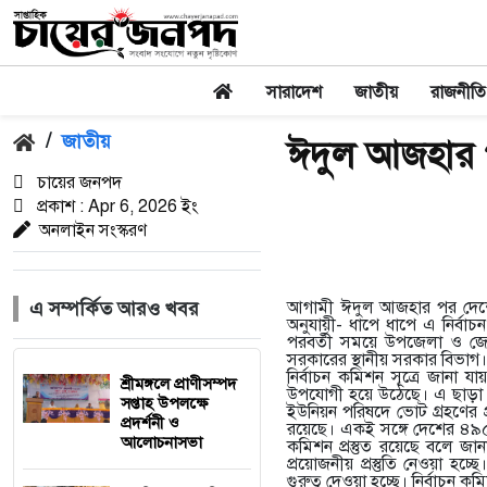
সারাদেশ
জাতীয়
রাজনীতি
/
জাতীয়
ঈদুল আজহার
চায়ের জনপদ
প্রকাশ : Apr 6, 2026 ইং
অনলাইন সংস্করণ
এ সম্পর্কিত আরও খবর
আগামী ঈদুল আজহার পর দেশে স্
অনুযায়ী- ধাপে ধাপে এ নির্বাচ
পরবর্তী সময়ে উপজেলা ও জে
সরকারের স্থানীয় সরকার বিভাগ।
নির্বাচন কমিশন সূত্রে জানা 
শ্রীমঙ্গলে প্রাণীসম্পদ
উপযোগী হয়ে উঠেছে। এ ছাড়া 
সপ্তাহ উপলক্ষে
ইউনিয়ন পরিষদে ভোট গ্রহণের প
প্রদর্শনী ও
রয়েছে। একই সঙ্গে দেশের ৪৯
আলোচনাসভা
কমিশন প্রস্তুত রয়েছে বলে জানা 
প্রয়োজনীয় প্রস্তুতি নেওয়া হচ্ছ
গুরুত্ব দেওয়া হচ্ছে। নির্বাচন 