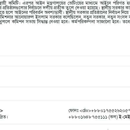
ট স্থায়ী কমিটি। এরপর আইন মন্ত্রণালয়ের ভেটিংয়ের মাধ্যমে আইনে পরিণত হ
র প্রতিষ্ঠানগুলোর নির্বাচনে দলীয় প্রতীক তুলে দেওয়া হয়েছে। স্থানীয় সরকার
তে হলে আইনের পরিবর্তন অবশ্যম্ভাবী। স্থানীয় সরকার প্রতিষ্ঠানের নির্বাচন নিয়ে
 কমিশনার আনোয়ারুল ইসলাম সরকার বলেছিলেন, নতুন সরকার, নতুন সংসদ সব
 খুললে কমিশন সভায় সিদ্ধান্ত নেওয়া হবে। কর্মপরিকল্পনা সাজানো হবে। ত
r>
ফোনঃ <div>+৮৮০১৭৫৫২৬২০৫৭ (হো
্রিত।
+৮৮০১৬৪৮৭৫৫১১১ (কল)
ই-মে