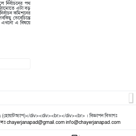
লে নির্বাচনের পথ
10
শ্রীমঙ্গলে স্বেচ্ছাসেবক দলের আলোচনা
 কাঠামোতে এটা বড়
সভা: “৩১ দফা ঘরে ঘরে পৌঁ
 নির্বাচন কমিশনের
কিছু ভেবেচিন্তে
বে এখনো এ বিষয়ে
11
বাংলাদেশের আতিথেয়তা খাতে নতুন
ইতিহাস, আন্তর্জাতিক ‘গোল্ডেন
12
দশম রমজানে লামুয়ার মসজিদে হাজার
মানুষের ইফতার আয়োজন
13
শক্তিশালী হচ্ছে বাংলাদেশের পাসপোর্ট,
বর্তমান অবস্থান কত
14
শ্রীমঙ্গলে সড়ক পরিবহন শ্রমিক
ইউনিয়নের প্রধান নির্বাচন কমিশনা
য়াটঅ্যাপ)</div><div><br></div><br> । বিজ্ঞাপন বিভাগঃ
ইলঃ chayerjanapad@gmail.com info@chayerjanapad.com
15
দাঁত ব্রাশ করছেন ঠিকই, কিন্তু ব্রাশই যদি
হয় জীবাণুবাহী?