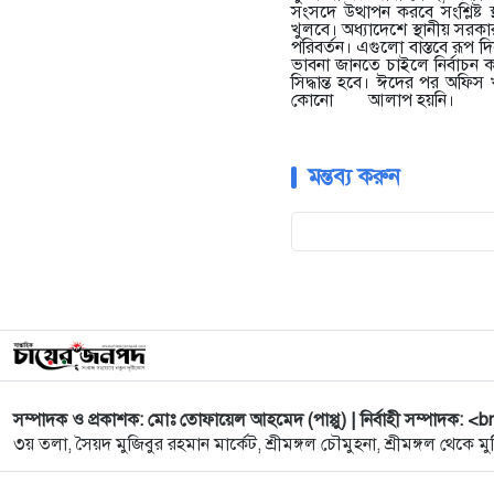
সংসদে উত্থাপন করবে সংশ্লিষ্
খুলবে। অধ্যাদেশে স্থানীয় সরকা
পরিবর্তন। এগুলো বাস্তবে রূপ দি
ভাবনা জানতে চাইলে নির্বাচন
সিদ্ধান্ত হবে। ঈদের পর অফিস
কোনো আলাপ হয়নি।
মন্তব্য করুন
সম্পাদক ও প্রকাশক: মোঃ তোফায়েল আহমেদ (পাপ্পু) | নির্বাহী সম্পাদক: <b
৩য় তলা, সৈয়দ মুজিবুর রহমান মার্কেট, শ্রীমঙ্গল চৌমুহনা, শ্রীমঙ্গল থেকে মুদ