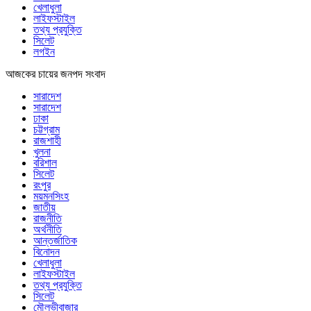
খেলাধুলা
লাইফস্টাইল
তথ্য প্রযুক্তি
সিলেট
লগইন
আজকের চায়ের জনপদ সংবাদ
সারাদেশ
সারাদেশ
ঢাকা
চট্টগ্রাম
রাজশাহী
খুলনা
বরিশাল
সিলেট
রংপুর
ময়মনসিংহ
জাতীয়
রাজনীতি
অর্থনীতি
আন্তর্জাতিক
বিনোদন
খেলাধুলা
লাইফস্টাইল
তথ্য প্রযুক্তি
সিলেট
মৌলভীবাজার