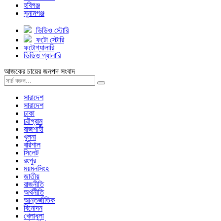
হবিগঞ্জ
সুনামগঞ্জ
ভিডিও স্টোরি
ফটো স্টোরি
ফটোগ্যালারি
ভিডিও গ্যালারি
আজকের চায়ের জনপদ সংবাদ
সারাদেশ
সারাদেশ
ঢাকা
চট্টগ্রাম
রাজশাহী
খুলনা
বরিশাল
সিলেট
রংপুর
ময়মনসিংহ
জাতীয়
রাজনীতি
অর্থনীতি
আন্তর্জাতিক
বিনোদন
খেলাধুলা