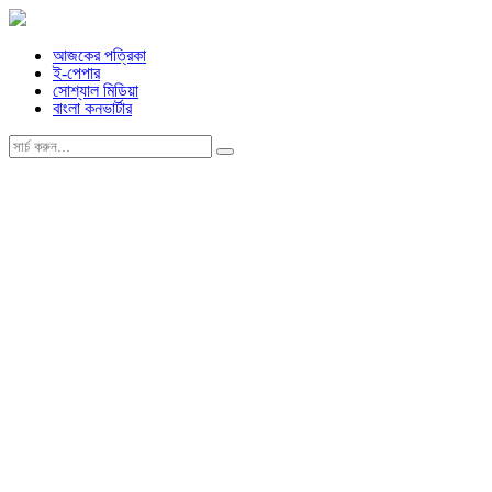
আজকের পত্রিকা
ই-পেপার
সোশ্যাল মিডিয়া
বাংলা কনভার্টার