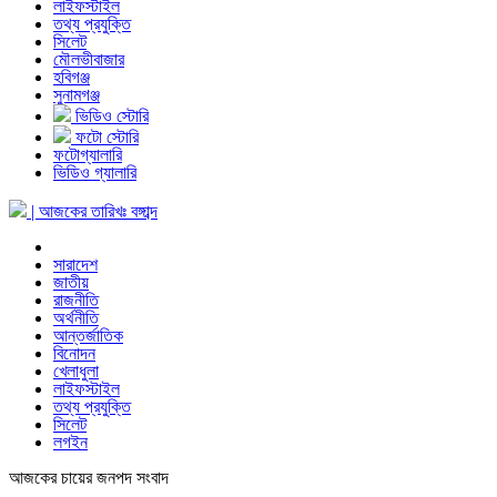
লাইফস্টাইল
তথ্য প্রযুক্তি
সিলেট
মৌলভীবাজার
হবিগঞ্জ
সুনামগঞ্জ
ভিডিও স্টোরি
ফটো স্টোরি
ফটোগ্যালারি
ভিডিও গ্যালারি
| আজকের তারিখঃ
বঙ্গাব্দ
সারাদেশ
জাতীয়
রাজনীতি
অর্থনীতি
আন্তর্জাতিক
বিনোদন
খেলাধুলা
লাইফস্টাইল
তথ্য প্রযুক্তি
সিলেট
লগইন
আজকের চায়ের জনপদ সংবাদ