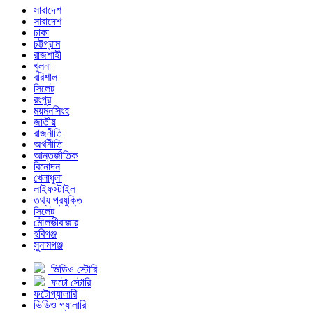
সারাদেশ
সারাদেশ
ঢাকা
চট্টগ্রাম
রাজশাহী
খুলনা
বরিশাল
সিলেট
রংপুর
ময়মনসিংহ
জাতীয়
রাজনীতি
অর্থনীতি
আন্তর্জাতিক
বিনোদন
খেলাধুলা
লাইফস্টাইল
তথ্য প্রযুক্তি
সিলেট
মৌলভীবাজার
হবিগঞ্জ
সুনামগঞ্জ
ভিডিও স্টোরি
ফটো স্টোরি
ফটোগ্যালারি
ভিডিও গ্যালারি