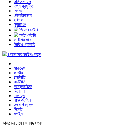
লাইফস্টাইল
তথ্য প্রযুক্তি
সিলেট
মৌলভীবাজার
হবিগঞ্জ
সুনামগঞ্জ
ভিডিও স্টোরি
ফটো স্টোরি
ফটোগ্যালারি
ভিডিও গ্যালারি
| আজকের তারিখঃ
বঙ্গাব্দ
সারাদেশ
জাতীয়
রাজনীতি
অর্থনীতি
আন্তর্জাতিক
বিনোদন
খেলাধুলা
লাইফস্টাইল
তথ্য প্রযুক্তি
সিলেট
লগইন
আজকের চায়ের জনপদ সংবাদ