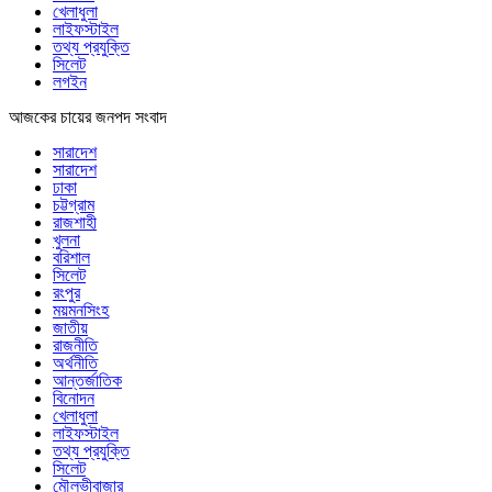
খেলাধুলা
লাইফস্টাইল
তথ্য প্রযুক্তি
সিলেট
লগইন
আজকের চায়ের জনপদ সংবাদ
সারাদেশ
সারাদেশ
ঢাকা
চট্টগ্রাম
রাজশাহী
খুলনা
বরিশাল
সিলেট
রংপুর
ময়মনসিংহ
জাতীয়
রাজনীতি
অর্থনীতি
আন্তর্জাতিক
বিনোদন
খেলাধুলা
লাইফস্টাইল
তথ্য প্রযুক্তি
সিলেট
মৌলভীবাজার