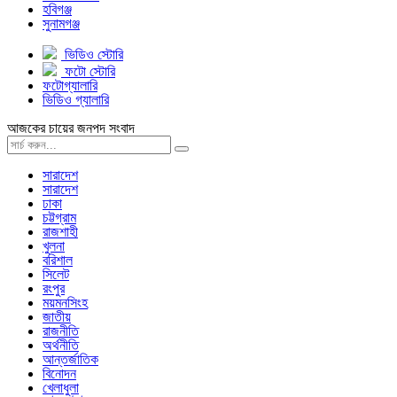
হবিগঞ্জ
সুনামগঞ্জ
ভিডিও স্টোরি
ফটো স্টোরি
ফটোগ্যালারি
ভিডিও গ্যালারি
আজকের চায়ের জনপদ সংবাদ
সারাদেশ
সারাদেশ
ঢাকা
চট্টগ্রাম
রাজশাহী
খুলনা
বরিশাল
সিলেট
রংপুর
ময়মনসিংহ
জাতীয়
রাজনীতি
অর্থনীতি
আন্তর্জাতিক
বিনোদন
খেলাধুলা