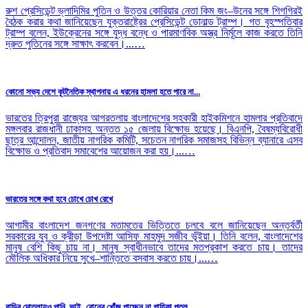
রুশ প্রেসিডেন্ট ভ্লাদিমির পুতিন ও উত্তর কোরিয়ার নেতা কিম জং–উনের সঙ্গে শিগগিরই
বৈঠক করার কথা জানিয়েছেন যুক্তরাষ্ট্রের প্রেসিডেন্ট ডোনাল্ড ট্রাম্প। গত বৃহস্পতিবার
ট্রাম্প বলেন, ইউক্রেনের সঙ্গে যুদ্ধ বন্ধে ও পারমাণবিক অস্ত্র নির্মূলে কাজ করতে তিনি
দ্রুত পুতিনের সঙ্গে সাক্ষাৎ করবেন।...…
কোনো সভ্য দেশে কূটনৈতিক স্থাপনায় এ ধরনের হামলা হতে পারে না...
ভারতের ত্রিপুরা রাজ্যের আগরতলায় বাংলাদেশের সহকারী হাইকমিশনে হামলার প্রতিবাদে
মঙ্গলবার রাজধানী ঢাকাসহ অন্তত ১৫ জেলায় বিক্ষোভ হয়েছে। বিএনপি, বৈষম্যবিরোধী
ছাত্র আন্দোলন, জাতীয় নাগরিক কমিটি, সচেতন নাগরিক সমাজসহ বিভিন্ন ব্যানারে এসব
বিক্ষোভ ও প্রতিবাদ সমাবেশের আয়োজন করা হয়।...…
ভারতের সঙ্গে কথা হবে চোখে চোখ রেখে
আগামীর বাংলাদেশ জনগণের মতামতের ভিত্তিতে চলবে বলে জানিয়েছেন অন্তর্বর্তী
সরকারের যুব ও ক্রীড়া উপদেষ্টা আসিফ মাহমুদ সজীব ভূঁইয়া। তিনি বলেন, বাংলাদেশের
মানুষ বেশি কিছু চায় না। মানুষ স্বাধীনভাবে তাদের মতপ্রকাশ করতে চায়। তাদের
মৌলিক অধিকার নিয়ে সুখে–শান্তিতে বসবাস করতে চায়।...…
বাড়ির দোতলায়ও পানি, ভাই–বোনের খোঁজ পাচ্ছেন না গায়িকা পুতুল...