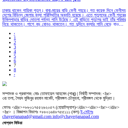
ঢাকায় থাকেন গায়িকা পুতুল। বাবা-মায়ের বাড়ি ফেনী শহরে। গত কয়েক দিনে ফেনীসহ
দেশের বিভিন্ন জেলায় বন্যা পরিস্থিতির অবনতি হয়েছে। এতে পুতুলদের ফেনী শহরের
উকিলপাড়ার বাড়ির দোতলা পর্যন্ত পানি উঠেছে। এই বাড়িতে পুতুলের ভাই তাঁর পরিবার
নিয়ে থাকতেন। পাশে বড় বোনও থাকতেন। গত দুদিনে বন্যার পানি বেড়ে যাওয়াতে
পরিস্থিত...…
‹
1
2
3
4
5
6
7
8
›
সম্পাদক ও প্রকাশক: মোঃ তোফায়েল আহমেদ (পাপ্পু) | নির্বাহী সম্পাদক: <br>
৩য় তলা, সৈয়দ মুজিবুর রহমান মার্কেট, শ্রীমঙ্গল চৌমুহনা, শ্রীমঙ্গল থেকে মুদ্রিত।
ফোনঃ <div>+৮৮০১৭৫৫২৬২০৫৭ (হোয়াটঅ্যাপ)</div><div><br></div>
<br> । বিজ্ঞাপন বিভাগঃ +৮৮০১৬৪৮৭৫৫১১১ (কল)
ই-মেইলঃ
chayerjanapad@gmail.com info@chayerjanapad.com
সোশ্যাল মিডিয়া