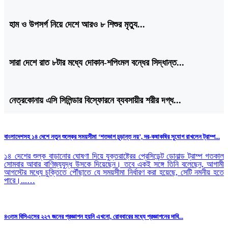
হাম ও উপসর্গ নিয়ে দেশে আরও ৮ শিশুর মৃত্যু...
সারা দেশে রাত ৮টার মধ্যে দোকান-শপিংমল বন্ধের সিদ্ধান্ত...
নেত্রকোনায় এসি সিলিন্ডার বিস্ফোরনে ব্যবসায়ীর শরীর দগ্ধ...
বাংলাদেশসহ ১৪ দেশে নতুন শুল্কের সময়সীমা ‘শতভাগ চূড়ান্ত নয়’, দর-কষাকষির সুযোগ রাখলেন ট্রাম্প...
১৪ দেশের শুল্ক বাড়ানোর ঘোষণা দিয়ে যুক্তরাষ্ট্রের প্রেসিডেন্ট ডোনাল্ড ট্রাম্প গতকাল
সোমবার আবার বাণিজ্যযুদ্ধ উসকে দিয়েছেন। তবে একই সঙ্গে তিনি বলেছেন, আগামী
আগস্টের মধ্যে চুক্তিতে পৌঁছাতে যে সময়সীমা নির্ধারণ করা হয়েছে, সেটি নমনীয় হতে
পারে।...…
৪৩তম বিসিএসের ২২৭ জনের প্রজ্ঞাপন হয়নি এখনো, রোববারের মধ্যে প্রজ্ঞাপনের দাবি...