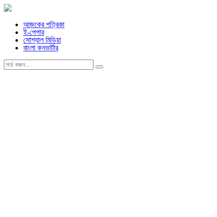
আজকের পত্রিকা
ই-পেপার
সোশ্যাল মিডিয়া
বাংলা কনভার্টার