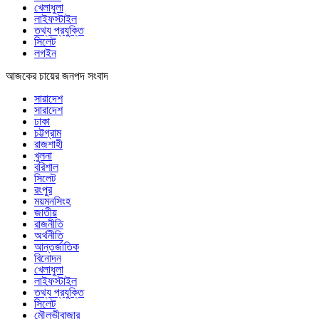
খেলাধুলা
লাইফস্টাইল
তথ্য প্রযুক্তি
সিলেট
লগইন
আজকের চায়ের জনপদ সংবাদ
সারাদেশ
সারাদেশ
ঢাকা
চট্টগ্রাম
রাজশাহী
খুলনা
বরিশাল
সিলেট
রংপুর
ময়মনসিংহ
জাতীয়
রাজনীতি
অর্থনীতি
আন্তর্জাতিক
বিনোদন
খেলাধুলা
লাইফস্টাইল
তথ্য প্রযুক্তি
সিলেট
মৌলভীবাজার