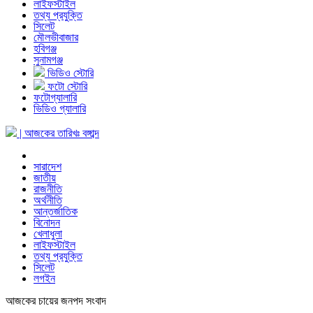
লাইফস্টাইল
তথ্য প্রযুক্তি
সিলেট
মৌলভীবাজার
হবিগঞ্জ
সুনামগঞ্জ
ভিডিও স্টোরি
ফটো স্টোরি
ফটোগ্যালারি
ভিডিও গ্যালারি
| আজকের তারিখঃ
বঙ্গাব্দ
সারাদেশ
জাতীয়
রাজনীতি
অর্থনীতি
আন্তর্জাতিক
বিনোদন
খেলাধুলা
লাইফস্টাইল
তথ্য প্রযুক্তি
সিলেট
লগইন
আজকের চায়ের জনপদ সংবাদ