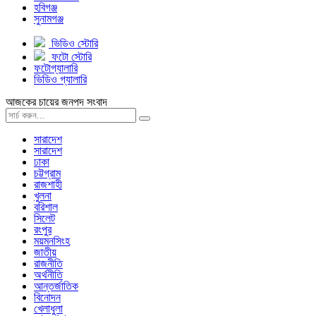
হবিগঞ্জ
সুনামগঞ্জ
ভিডিও স্টোরি
ফটো স্টোরি
ফটোগ্যালারি
ভিডিও গ্যালারি
আজকের চায়ের জনপদ সংবাদ
সারাদেশ
সারাদেশ
ঢাকা
চট্টগ্রাম
রাজশাহী
খুলনা
বরিশাল
সিলেট
রংপুর
ময়মনসিংহ
জাতীয়
রাজনীতি
অর্থনীতি
আন্তর্জাতিক
বিনোদন
খেলাধুলা