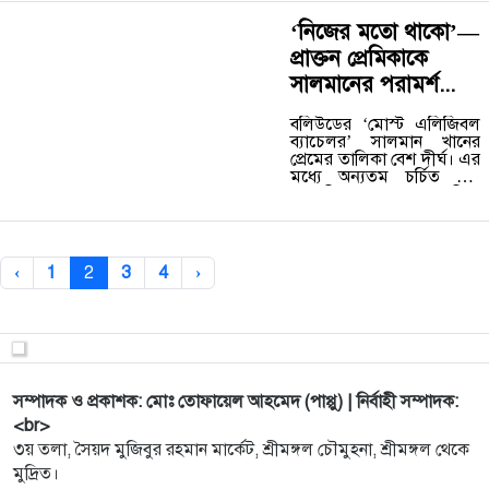
গতকাল থেকেই বসন্তের সাজে
ছবি পোস্ট করতে দেখা গেছে
‘নিজের মতো থাকো’—
অনেককে। আর আজ
প্রাক্তন প্রেমিকাকে
ভালোবাসা দিবসে প্রিয়
মানুষদের সঙ্গে বিশেষ মুহূর্ত
সালমানের পরামর্শ...
ভাগ করে নিয়েছেন কেউ
কেউ।...…
বলিউডের ‘মোস্ট এলিজিবল
ব্যাচেলর’ সালমান খানের
প্রেমের তালিকা বেশ দীর্ঘ। এর
মধ্যে অন্যতম চর্চিত নাম
রোমানিয়ান মডেল লুলিয়া
ভান্তুর। সম্পর্ক ভেঙে গেলেও
দুজনের বন্ধুত্ব অটুট। সম্প্রতি
এক সাক্ষাৎকারে লুলিয়া
জানালেন, সুপারস্টার
‹
1
2
3
4
›
সালমানের কাছ থেকে পাওয়া
সেরা পরামর্শটির কথা।...…
সম্পাদক ও প্রকাশক: মোঃ তোফায়েল আহমেদ (পাপ্পু) | নির্বাহী সম্পাদক:
<br>
৩য় তলা, সৈয়দ মুজিবুর রহমান মার্কেট, শ্রীমঙ্গল চৌমুহনা, শ্রীমঙ্গল থেকে
মুদ্রিত।