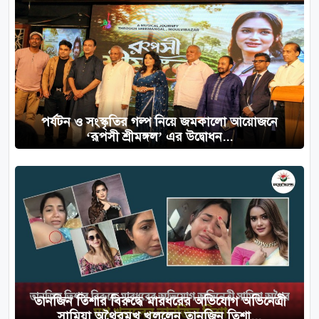
পর্যটন ও সংস্কৃতির গল্প নিয়ে জমকালো আয়োজনে
‘রূপসী শ্রীমঙ্গল’ এর উদ্বোধন...
তানজিন তিশার বিরুদ্ধে মারধরের অভিযোগ অভিনেত্রী
সামিয়া অথৈরমুখ খুললেন তানজিন তিশা...